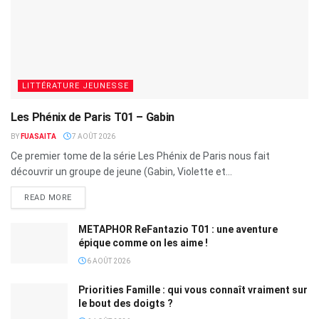
LITTÉRATURE JEUNESSE
Les Phénix de Paris T01 – Gabin
BY
FUASAITA
7 AOÛT 2026
Ce premier tome de la série Les Phénix de Paris nous fait
découvrir un groupe de jeune (Gabin, Violette et...
READ MORE
METAPHOR ReFantazio T01 : une aventure
épique comme on les aime !
6 AOÛT 2026
Priorities Famille : qui vous connaît vraiment sur
le bout des doigts ?