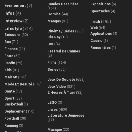
Bandes Dessinées
Expositions
(6)
Evénement
(7)
(161)
Spectacles
(4)
Infos
(4)
Comics
(44)
Interview
(2)
Mangas
(31)
Tech
(195)
Web
(64)
Lifestyle
(714)
Cinéma / Séries
(236)
Applications
(4)
Boissons
(30)
Blu-Ray
(18)
Casino
(1)
Box
(71)
DVD
(4)
Rencontres
(1)
Finance
(11)
Festival De Cannes
(2)
Food
(50)
Films
(164)
Jardin
(29)
Séries
(56)
Kids
(81)
Maison
(130)
Jeux De Société
(652)
Mode Et Beauté
(116)
Jeux Vidéo
(821)
Santé
(17)
2 Heures À Tuer
(32)
Sport
(88)
LEGO
(3)
Basketball
(1)
Livres
(489)
Déplacement
(10)
Littérature Jeunesse
Football
(30)
(77)
Running
(3)
Musique
(22)