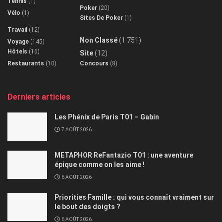
Tennis
(1)
Poker
(20)
Vélo
(1)
Sites De Poker
(1)
Travail
(12)
Non Classé
(1 751)
Voyage
(145)
Hôtels
(16)
Site
(12)
Restaurants
(10)
Concours
(8)
Derniers articles
Les Phénix de Paris T01 – Gabin
7 AOÛT 2026
METAPHOR ReFantazio T01 : une aventure
épique comme on les aime !
6 AOÛT 2026
Priorities Famille : qui vous connaît vraiment sur
le bout des doigts ?
6 AOÛT 2026