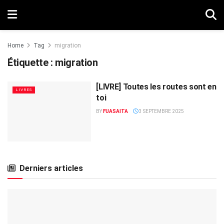
Home
Tag
migration
Étiquette :
migration
[LIVRE] Toutes les routes sont en
LIVRES
toi
BY
FUASAITA
3 SEPTEMBRE 2025
Derniers articles