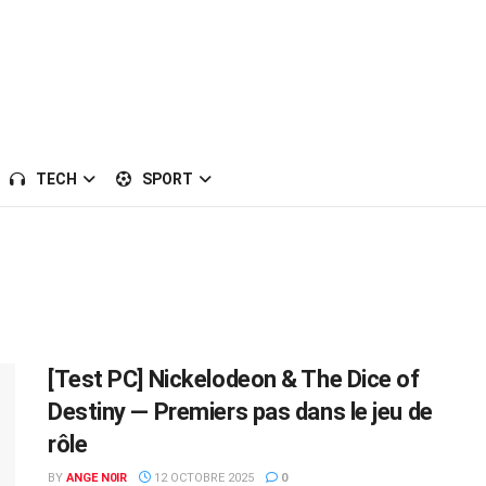
TECH
SPORT
[Test PC] Nickelodeon & The Dice of
Destiny — Premiers pas dans le jeu de
rôle
BY
ANGE N0IR
12 OCTOBRE 2025
0