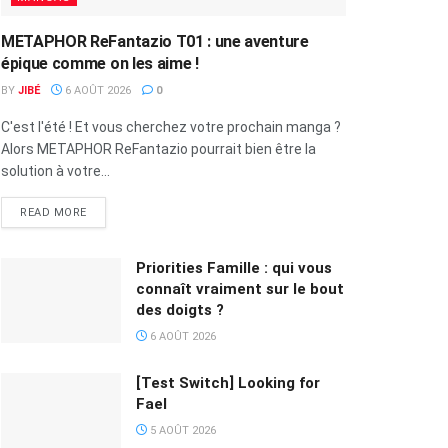
METAPHOR ReFantazio T01 : une aventure
épique comme on les aime !
BY
JIBÉ
6 AOÛT 2026
0
C'est l'été ! Et vous cherchez votre prochain manga ?
Alors METAPHOR ReFantazio pourrait bien être la
solution à votre...
READ MORE
Priorities Famille : qui vous
connaît vraiment sur le bout
des doigts ?
6 AOÛT 2026
[Test Switch] Looking for
Fael
5 AOÛT 2026