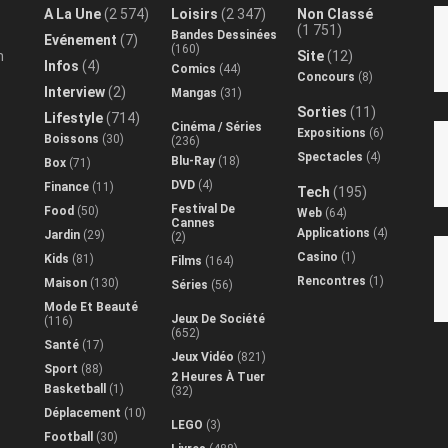
A La Une
(2 574)
Loisirs
(2 347)
Non Classé
(1 751)
Bandes Dessinées
Evénement
(7)
(160)
n
Site
(12)
Infos
(4)
Comics
(44)
Concours
(8)
Interview
(2)
Mangas
(31)
Sorties
(11)
Lifestyle
(714)
Cinéma / Séries
Expositions
(6)
Boissons
(30)
(236)
Spectacles
(4)
Blu-Ray
(18)
Box
(71)
DVD
(4)
Finance
(11)
Tech
(195)
Festival De
Food
(50)
Web
(64)
Cannes
Applications
(4)
Jardin
(29)
(2)
Casino
(1)
Kids
(81)
Films
(164)
Rencontres
(1)
Maison
(130)
Séries
(56)
Mode Et Beauté
Jeux De Société
(116)
(652)
Santé
(17)
Jeux Vidéo
(821)
Sport
(88)
2 Heures À Tuer
Basketball
(1)
(32)
Déplacement
(10)
LEGO
(3)
Football
(30)