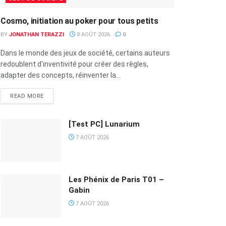
Cosmo, initiation au poker pour tous petits
BY
JONATHAN TERAZZI
8 AOÛT 2026
0
Dans le monde des jeux de société, certains auteurs
redoublent d'inventivité pour créer des règles,
adapter des concepts, réinventer la...
READ MORE
[Test PC] Lunarium
7 AOÛT 2026
Les Phénix de Paris T01 –
Gabin
7 AOÛT 2026