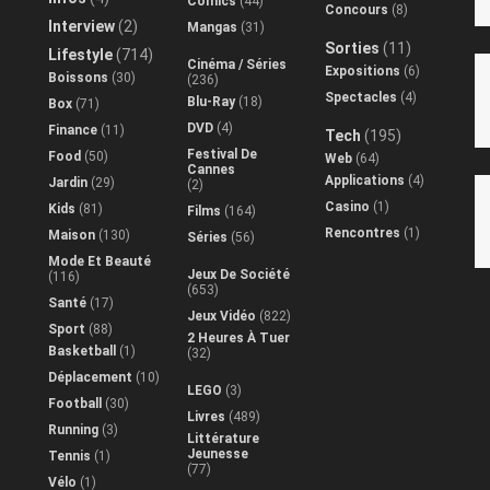
Comics
(44)
Concours
(8)
Interview
(2)
Mangas
(31)
Sorties
(11)
Lifestyle
(714)
Cinéma / Séries
Expositions
(6)
Boissons
(30)
(236)
Spectacles
(4)
Blu-Ray
(18)
Box
(71)
DVD
(4)
Finance
(11)
Tech
(195)
Festival De
Food
(50)
Web
(64)
Cannes
Applications
(4)
Jardin
(29)
(2)
Casino
(1)
Kids
(81)
Films
(164)
Rencontres
(1)
Maison
(130)
Séries
(56)
Mode Et Beauté
Jeux De Société
(116)
(653)
Santé
(17)
Jeux Vidéo
(822)
Sport
(88)
2 Heures À Tuer
Basketball
(1)
(32)
Déplacement
(10)
LEGO
(3)
Football
(30)
Livres
(489)
Running
(3)
Littérature
Jeunesse
Tennis
(1)
(77)
Vélo
(1)