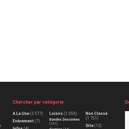
Chercher par catégorie
D
A La Une
(2 577)
Loisirs
(2 350)
Non Classé
(1 751)
Bandes Dessinées
Evénement
(7)
(161)
n
Site
(12)
Infos
(4)