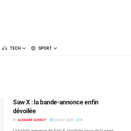
TECH
SPORT
Saw X : la bande-annonce enfin
dévoilée
BY
ALEXIANE GUEROT
6 AOÛT 2023
0
La bande annonce de Saw X, prochain opus de la saga