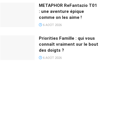
METAPHOR ReFantazio T01
: une aventure épique
comme on les aime !
6 AOÛT 2026
Priorities Famille : qui vous
connaît vraiment sur le bout
des doigts ?
6 AOÛT 2026