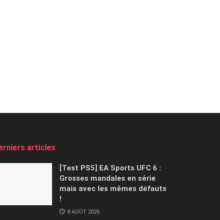
erniers articles
[Test PS5] EA Sports UFC 6 :
Grosses mandales en série
mais avec les mêmes défauts
!
8 AOÛT 2026