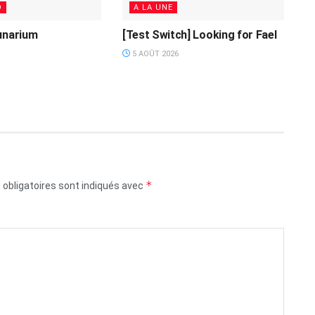
O
A LA UNE
unarium
[Test Switch] Looking for Fael
5 AOÛT 2026
*
obligatoires sont indiqués avec