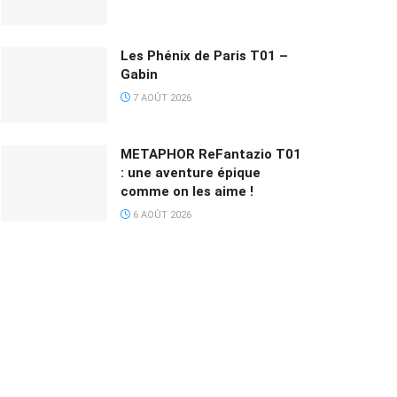
Les Phénix de Paris T01 –
Gabin
7 AOÛT 2026
METAPHOR ReFantazio T01
: une aventure épique
comme on les aime !
6 AOÛT 2026