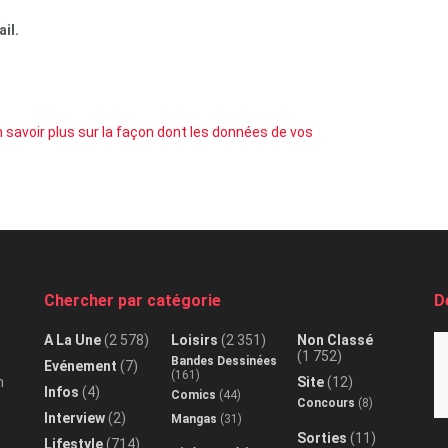
il.
 savoir plus sur la façon dont les données de vos
Chercher par catégorie
D
A La Une
(2 578)
Loisirs
(2 351)
Non Classé
(1 752)
Bandes Dessinées
Evénement
(7)
(161)
n
Site
(12)
Infos
(4)
Comics
(44)
Concours
(8)
Interview
(2)
Mangas
(31)
Sorties
(11)
Lifestyle
(714)