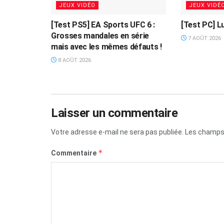
JEUX VIDÉO
JEUX VIDÉ
[Test PS5] EA Sports UFC 6 :
[Test PC] L
Grosses mandales en série
7 AOÛT 2026
mais avec les mêmes défauts !
8 AOÛT 2026
Laisser un commentaire
Votre adresse e-mail ne sera pas publiée.
Les champs 
*
Commentaire