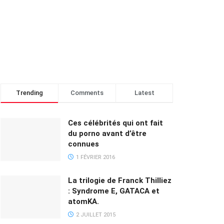
Trending
Comments
Latest
Ces célébrités qui ont fait
du porno avant d’être
connues
1 FÉVRIER 2016
La trilogie de Franck Thilliez
: Syndrome E, GATACA et
atomKA.
2 JUILLET 2015