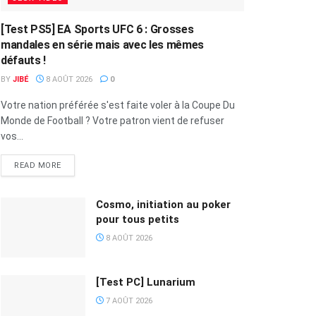
[Test PS5] EA Sports UFC 6 : Grosses
mandales en série mais avec les mêmes
défauts !
BY
JIBÉ
8 AOÛT 2026
0
Votre nation préférée s'est faite voler à la Coupe Du
Monde de Football ? Votre patron vient de refuser
vos...
READ MORE
Cosmo, initiation au poker
pour tous petits
8 AOÛT 2026
[Test PC] Lunarium
7 AOÛT 2026