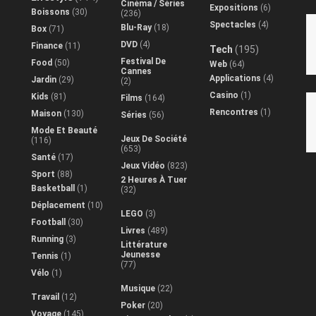
Cinéma / Séries
Expositions
(6)
Boissons
(30)
(236)
Spectacles
(4)
Blu-Ray
(18)
Box
(71)
DVD
(4)
Finance
(11)
Tech
(195)
Festival De
Food
(50)
Web
(64)
Cannes
Applications
(4)
Jardin
(29)
(2)
Casino
(1)
Kids
(81)
Films
(164)
Rencontres
(1)
Maison
(130)
Séries
(56)
Mode Et Beauté
Jeux De Société
(116)
(653)
Santé
(17)
Jeux Vidéo
(823)
Sport
(88)
2 Heures À Tuer
Basketball
(1)
(32)
Déplacement
(10)
LEGO
(3)
Football
(30)
Livres
(489)
Running
(3)
Littérature
Jeunesse
Tennis
(1)
(77)
Vélo
(1)
Musique
(22)
Travail
(12)
Poker
(20)
Voyage
(145)