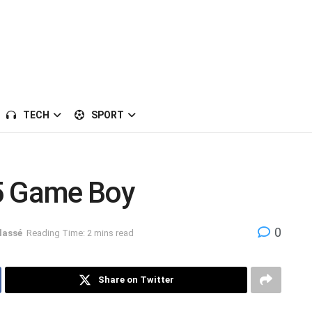
TECH
SPORT
5 Game Boy
0
lassé
Reading Time: 2 mins read
Share on Twitter