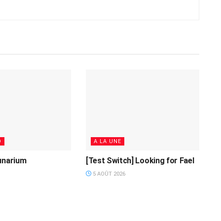
O
A LA UNE
unarium
[Test Switch] Looking for Fael
5 AOÛT 2026