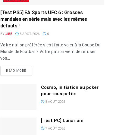
[Test PS5] EA Sports UFC 6 : Grosses
mandales en série mais avec les mêmes
défauts !
BY
JIBÉ
8 AOÛT 2026
0
Votre nation préférée s'est faite voler à la Coupe Du
Monde de Football ? Votre patron vient de refuser
vos...
READ MORE
Cosmo, initiation au poker
pour tous petits
8 AOÛT 2026
[Test PC] Lunarium
7 AOÛT 2026