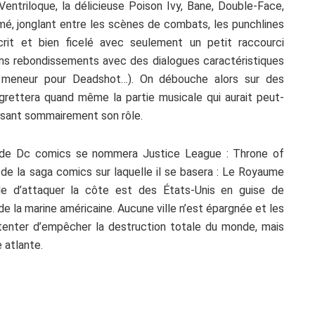
triloque, la délicieuse Poison Ivy, Bane, Double-Face,
thmé, jonglant entre les scènes de combats, les punchlines
 écrit et bien ficelé avec seulement un petit raccourci
ns rebondissements avec des dialogues caractéristiques
, meneur pour Deadshot…). On débouche alors sur des
regrettera quand même la partie musicale qui aurait peut-
ssant sommairement son rôle.
 de Dc comics se nommera Justice League : Throne of
é de la saga comics sur laquelle il se basera : Le Royaume
cide d’attaquer la côte est des États-Unis en guise de
 de la marine américaine. Aucune ville n’est épargnée et les
tenter d’empêcher la destruction totale du monde, mais
 atlante.