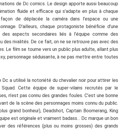
imations de Dc comics. Le design apporte aussi beaucoup
ation fluide et efficace qui s’adapte en plus à chaque
façon de déplacée la caméra dans l’espace ou une
nnage. D’ailleurs, chaque protagoniste bénéficie d’une
ue des aspects secondaires liés à l’équipe comme des
u des rivalités. De ce fait, on ne se retrouve pas avec des
s. Le film se tourne vers un public plus adulte, allant plus
exy, personnage séduisante, à ne pas mettre entre toutes
Dc a utilisé la notoriété du chevalier noir pour attirer les
 Squad. Cette équipe de super-vilains recrutés par le
es, n’est pas connu des grandes foules. C’est une bonne
vant de la scène des personnages moins connu du public.
 plus grand bonheur), Deadshot, Captain Boomerang, King
’équipe est originale et vraiment badass… Dc marque un bon
uver des références (plus ou moins grosses) des grands