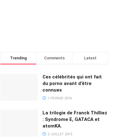
Trending
Comments
Latest
Ces célébrités qui ont fait
du porno avant d’être
connues
1 FÉVRIER 2016
La trilogie de Franck Thilliez
: Syndrome E, GATACA et
atomKA.
2 JUILLET 2015