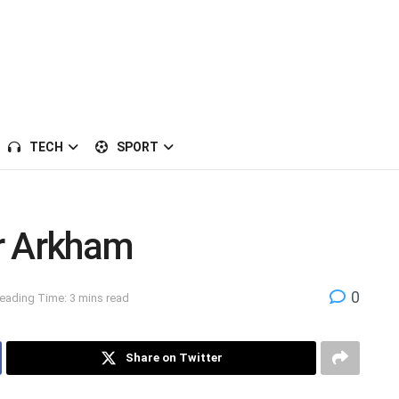
TECH
SPORT
r Arkham
0
eading Time: 3 mins read
Share on Twitter