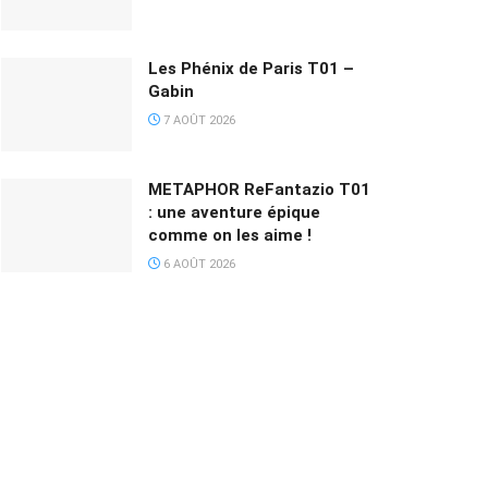
Les Phénix de Paris T01 –
Gabin
7 AOÛT 2026
METAPHOR ReFantazio T01
: une aventure épique
comme on les aime !
6 AOÛT 2026