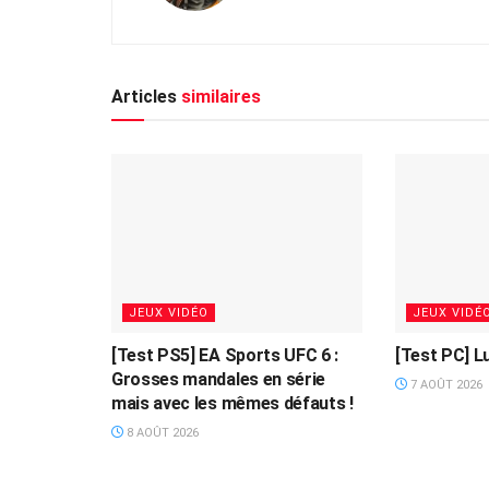
Articles
similaires
JEUX VIDÉO
JEUX VIDÉ
[Test PS5] EA Sports UFC 6 :
[Test PC] L
Grosses mandales en série
7 AOÛT 2026
mais avec les mêmes défauts !
8 AOÛT 2026