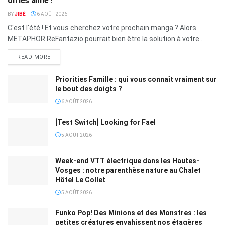
on les aime !
BY
JIBÉ
6 AOÛT 2026
C'est l'été ! Et vous cherchez votre prochain manga ? Alors
METAPHOR ReFantazio pourrait bien être la solution à votre...
READ MORE
Priorities Famille : qui vous connaît vraiment sur
le bout des doigts ?
6 AOÛT 2026
[Test Switch] Looking for Fael
5 AOÛT 2026
Week-end VTT électrique dans les Hautes-
Vosges : notre parenthèse nature au Chalet
Hôtel Le Collet
5 AOÛT 2026
Funko Pop! Des Minions et des Monstres : les
petites créatures envahissent nos étagères