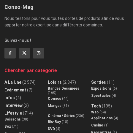
Conso-Mag
Nous testons pour vous toutes sortes de produits afin de vous
apporter notre expertise dans différents domaines.
Suivez-nous !
Chercher par catégorie
A La Une
(2 574)
Loisirs
(2 347)
Sorties
(11)
Bandes Dessinées
Expositions
(6)
Evénement
(7)
(160)
Spectacles
(4)
Infos
(4)
Comics
(44)
Interview
(2)
Mangas
(31)
Tech
(195)
Web
(64)
Lifestyle
(714)
Cinéma / Séries
(236)
Applications
(4)
Boissons
(30)
Blu-Ray
(18)
Casino
(1)
Box
(71)
DVD
(4)
Rencontres
(1)