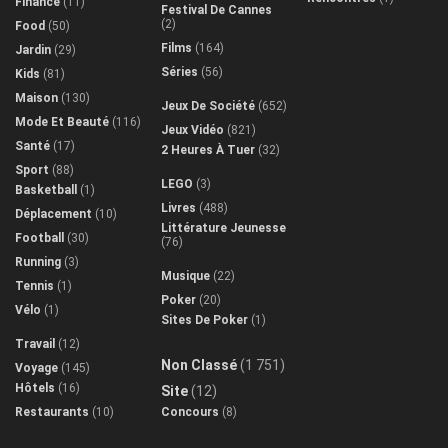
Finance
(11)
Festival De Cannes
(2)
Food
(50)
Films
(164)
Jardin
(29)
Séries
(56)
Kids
(81)
Maison
(130)
Jeux De Société
(652)
Mode Et Beauté
(116)
Jeux Vidéo
(821)
Santé
(17)
2 Heures À Tuer
(32)
Sport
(88)
LEGO
(3)
Basketball
(1)
Livres
(488)
Déplacement
(10)
Littérature Jeunesse
Football
(30)
(76)
Running
(3)
Musique
(22)
Tennis
(1)
Poker
(20)
Vélo
(1)
Sites De Poker
(1)
Travail
(12)
Non Classé
(1 751)
Voyage
(145)
Hôtels
(16)
Site
(12)
Restaurants
(10)
Concours
(8)