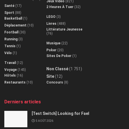
Jeux Vidéo
(821)
Santé
(17)
2 Heures À Tuer
(32)
Sport
(88)
LEGO
(3)
Basketball
(1)
Livres
(488)
Déplacement
(10)
Littérature Jeunesse
Football
(30)
(76)
Running
(3)
Musique
(22)
Tennis
(1)
Poker
(20)
Vélo
(1)
Sites De Poker
(1)
Travail
(12)
Non Classé
(1 751)
Voyage
(145)
Hôtels
(16)
Site
(12)
Restaurants
(10)
Concours
(8)
Derniers articles
[Test Switch] Looking for Fael
5 AOÛT 2026