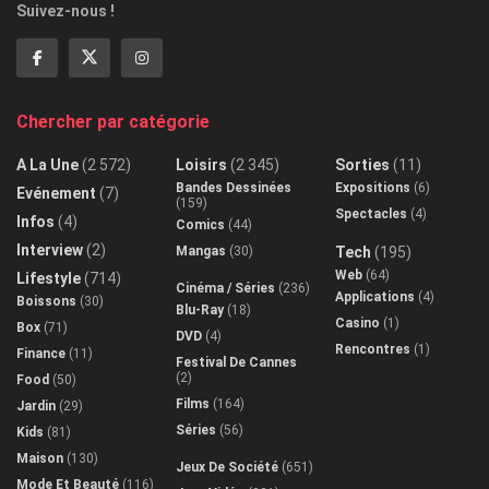
Suivez-nous !
Chercher par catégorie
A La Une
(2 572)
Loisirs
(2 345)
Sorties
(11)
Bandes Dessinées
Expositions
(6)
Evénement
(7)
(159)
Spectacles
(4)
Infos
(4)
Comics
(44)
Interview
(2)
Mangas
(30)
Tech
(195)
Web
(64)
Lifestyle
(714)
Cinéma / Séries
(236)
Applications
(4)
Boissons
(30)
Blu-Ray
(18)
Casino
(1)
Box
(71)
DVD
(4)
Rencontres
(1)
Finance
(11)
Festival De Cannes
(2)
Food
(50)
Films
(164)
Jardin
(29)
Séries
(56)
Kids
(81)
Maison
(130)
Jeux De Société
(651)
Mode Et Beauté
(116)