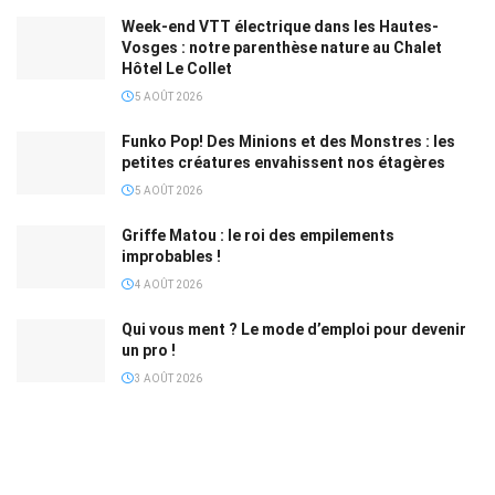
Week-end VTT électrique dans les Hautes-
Vosges : notre parenthèse nature au Chalet
Hôtel Le Collet
5 AOÛT 2026
Funko Pop! Des Minions et des Monstres : les
petites créatures envahissent nos étagères
5 AOÛT 2026
Griffe Matou : le roi des empilements
improbables !
4 AOÛT 2026
Qui vous ment ? Le mode d’emploi pour devenir
un pro !
3 AOÛT 2026