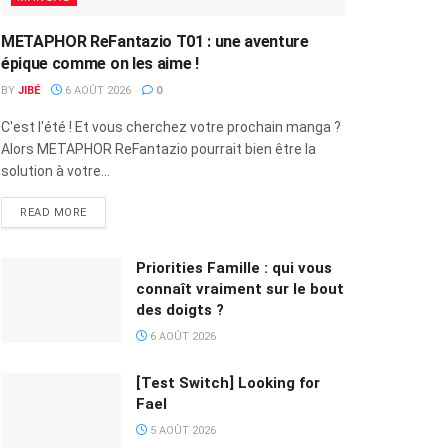
METAPHOR ReFantazio T01 : une aventure
épique comme on les aime !
BY
JIBÉ
6 AOÛT 2026
0
C'est l'été ! Et vous cherchez votre prochain manga ?
Alors METAPHOR ReFantazio pourrait bien être la
solution à votre...
READ MORE
Priorities Famille : qui vous
connaît vraiment sur le bout
des doigts ?
6 AOÛT 2026
[Test Switch] Looking for
Fael
5 AOÛT 2026