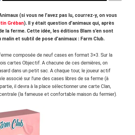
nimaux (si vous ne l’avez pas lu, courrez-y, on vous
ntin Gréban
). Il y était question d’animaux qui, après
de la ferme. Cette idée, les éditions Blam s’en sont
u malin et subtil de pose d’animaux : Farm Club.
 ferme composée de neuf cases en format 3×3. Sur la
rois cartes Objectif. A chacune de ces dernières, on
sard dans un petit sac. A chaque tour, le joueur actif
ple associé sur l’une des cases libres de sa ferme (à
partie, il devra à la place sélectionner une carte Clan,
se centrale (la fameuse et confortable maison du fermier).