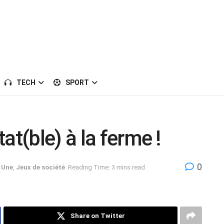
TECH
SPORT
at(ble) à la ferme !
0
a Une
,
Jeux de société
Reading Time: 3 mins read
Share on Twitter