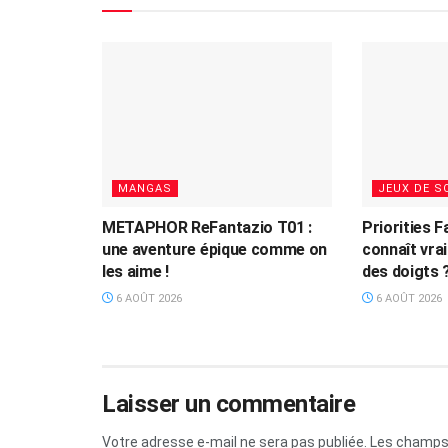
MANGAS
JEUX DE S
METAPHOR ReFantazio T01 :
Priorities F
une aventure épique comme on
connaît vra
les aime !
des doigts 
6 AOÛT 2026
6 AOÛT 2026
Laisser un commentaire
Votre adresse e-mail ne sera pas publiée.
Les champs 