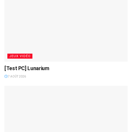
JEUX VIDÉO
[Test PC] Lunarium
7 AOÛT 2026