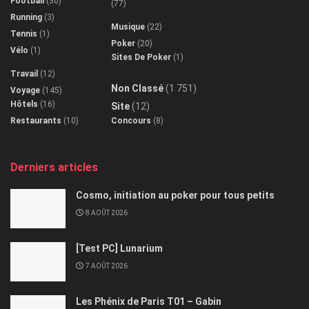
Football
(30)
(77)
Running
(3)
Musique
(22)
Tennis
(1)
Poker
(20)
Vélo
(1)
Sites De Poker
(1)
Travail
(12)
Non Classé
(1 751)
Voyage
(145)
Hôtels
(16)
Site
(12)
Restaurants
(10)
Concours
(8)
Derniers articles
Cosmo, initiation au poker pour tous petits
8 AOÛT 2026
[Test PC] Lunarium
7 AOÛT 2026
Les Phénix de Paris T01 – Gabin