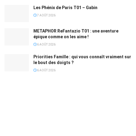
Les Phénix de Paris T01 – Gabin
7 AOÛT 2026
METAPHOR ReFantazio T01 : une aventure
épique comme on les aime !
6 AOÛT 2026
Priorities Famille : qui vous connaît vraiment sur
le bout des doigts ?
6 AOÛT 2026