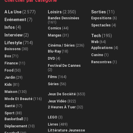
Chercher par catégorie
A La Une
(2 577)
Loisirs
(2 350)
Sorties
(11)
Bandes Dessinées
Expositions
(6)
Evénement
(7)
(161)
Spectacles
(4)
Infos
(4)
Comics
(44)
Interview
(2)
Mangas
(31)
Tech
(195)
Web
(64)
Lifestyle
(714)
Cinéma / Séries
(236)
Applications
(4)
Boissons
(30)
Blu-Ray
(18)
Casino
(1)
Box
(71)
DVD
(4)
Rencontres
(1)
Finance
(11)
Festival De Cannes
(2)
Food
(50)
Films
(164)
Jardin
(29)
Séries
(56)
Kids
(81)
Maison
(130)
Jeux De Société
(653)
Mode Et Beauté
(116)
Jeux Vidéo
(822)
Santé
(17)
2 Heures À Tuer
(32)
Sport
(88)
LEGO
(3)
Basketball
(1)
Livres
(489)
Déplacement
(10)
Littérature Jeunesse