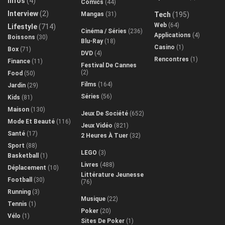
Infos
(4)
Comics
(44)
Interview
(2)
Mangas
(31)
Tech
(195)
Web
(64)
Lifestyle
(714)
Cinéma / Séries
(236)
Applications
(4)
Boissons
(30)
Blu-Ray
(18)
Casino
(1)
Box
(71)
DVD
(4)
Rencontres
(1)
Finance
(11)
Festival De Cannes
(2)
Food
(50)
Films
(164)
Jardin
(29)
Séries
(56)
Kids
(81)
Maison
(130)
Jeux De Société
(652)
Mode Et Beauté
(116)
Jeux Vidéo
(821)
Santé
(17)
2 Heures À Tuer
(32)
Sport
(88)
LEGO
(3)
Basketball
(1)
Livres
(488)
Déplacement
(10)
Littérature Jeunesse
Football
(30)
(76)
Running
(3)
Musique
(22)
Tennis
(1)
Poker
(20)
Vélo
(1)
Sites De Poker
(1)