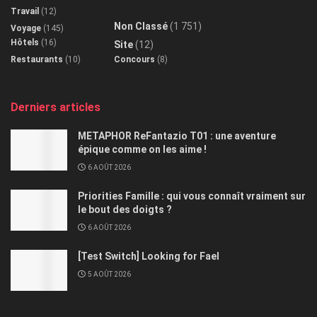
Travail
(12)
Non Classé
(1 751)
Voyage
(145)
Hôtels
(16)
Site
(12)
Restaurants
(10)
Concours
(8)
Derniers articles
METAPHOR ReFantazio T01 : une aventure
épique comme on les aime !
6 AOÛT 2026
Priorities Famille : qui vous connaît vraiment sur
le bout des doigts ?
6 AOÛT 2026
[Test Switch] Looking for Fael
5 AOÛT 2026