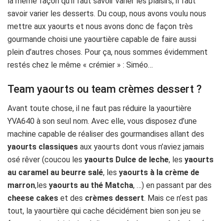
la même façon qu’il faut savoir varier les plaisirs, il faut
savoir varier les desserts. Du coup, nous avons voulu nous
mettre aux yaourts et nous avons donc de façon très
gourmande choisi une yaourtière capable de faire aussi
plein d’autres choses. Pour ça, nous sommes évidemment
restés chez le même « crémier » : Siméo…
Team yaourts ou team crèmes dessert ?
Avant toute chose, il ne faut pas réduire la yaourtière
YVA640 à son seul nom. Avec elle, vous disposez d’une
machine capable de réaliser des gourmandises allant des
yaourts classiques
aux yaourts dont vous n’aviez jamais
osé rêver (coucou les
yaourts Dulce de leche
, les
yaourts
au caramel au beurre salé
, les
yaourts à la crème de
marron
,les
yaourts au thé Matcha
, …) en passant par des
cheese cakes
et des
crèmes dessert
. Mais ce n’est pas
tout, la yaourtière qui cache décidément bien son jeu se