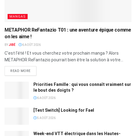
MANGAS
METAPHOR ReFantazio T01 : une aventure épique comme
on les aime !
BY
JIBÉ
6 AOÛT 2026
C'est l'été ! Et vous cherchez votre prochain manga ? Alors
METAPHOR ReFantazio pourrait bien être la solution à votre...
READ MORE
Priorities Famille : qui vous connaît vraiment sur
le bout des doigts ?
6 AOÛT 2026
[Test Switch] Looking for Fael
5 AOÛT 2026
Week-end VTT électrique dans les Hautes-