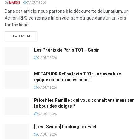
BY
MAKSS
7 AOÛT 2026
Dans cet article, nous partons à la découverte de Lunarium, un
Action-RPG contemplatif en vue isométrique dans un univers
fantastique,...
READ MORE
Les Phénix de Paris T01 – Gabin
7 AOÛT 2026
METAPHOR ReFantazio T01 : une aventure
épique comme on les aime !
6 AOÛT 2026
Priorities Famille : qui vous connaît vraiment sur
le bout des doigts ?
6 AOÛT 2026
[Test Switch] Looking for Fael
5 AOÛT 2026