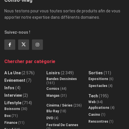
Nous testons pour vous toutes sortes de produits afin de vous
apporter notre expertise dans différents domaines.
Suivez-nous !
Chercher par catégorie
A La Une
(2 576)
Loisirs
(2 349)
Sorties
(11)
Bandes Dessinées
Expositions
(6)
Evénement
(7)
(161)
Spectacles
(4)
Infos
(4)
Comics
(44)
Interview
(2)
Mangas
(31)
Tech
(195)
Web
(64)
Lifestyle
(714)
Cinéma / Séries
(236)
Applications
(4)
Boissons
(30)
Blu-Ray
(18)
Casino
(1)
Box
(71)
DVD
(4)
Rencontres
(1)
Finance
(11)
Festival De Cannes