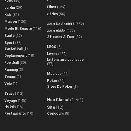
(2)
Food
(50)
Films
(164)
Jardin
(29)
Séries
(56)
Kids
(81)
Maison
(130)
Jeux De Société
(652)
Mode Et Beauté
(116)
Jeux Vidéo
(822)
Santé
(17)
2 Heures À Tuer
(32)
Sport
(88)
LEGO
(3)
Basketball
(1)
Livres
(489)
Déplacement
(10)
Littérature Jeunesse
Football
(30)
(77)
Running
(3)
Musique
(22)
Tennis
(1)
Poker
(20)
Vélo
(1)
Sites De Poker
(1)
Travail
(12)
Non Classé
(1 751)
Voyage
(145)
Hôtels
(16)
Site
(12)
Restaurants
(10)
Concours
(8)