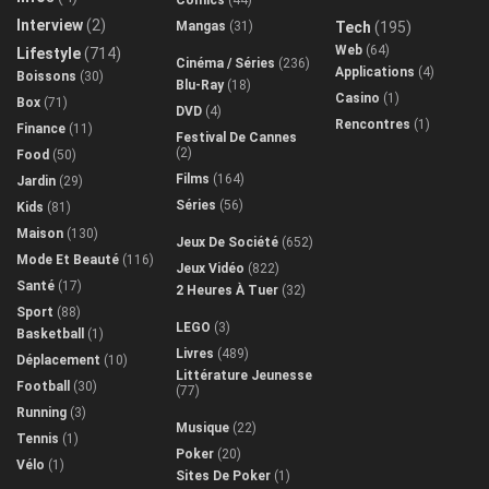
Comics
(44)
Interview
(2)
Mangas
(31)
Tech
(195)
Web
(64)
Lifestyle
(714)
Cinéma / Séries
(236)
Applications
(4)
Boissons
(30)
Blu-Ray
(18)
Casino
(1)
Box
(71)
DVD
(4)
Rencontres
(1)
Finance
(11)
Festival De Cannes
(2)
Food
(50)
Films
(164)
Jardin
(29)
Séries
(56)
Kids
(81)
Maison
(130)
Jeux De Société
(652)
Mode Et Beauté
(116)
Jeux Vidéo
(822)
Santé
(17)
2 Heures À Tuer
(32)
Sport
(88)
LEGO
(3)
Basketball
(1)
Livres
(489)
Déplacement
(10)
Littérature Jeunesse
Football
(30)
(77)
Running
(3)
Musique
(22)
Tennis
(1)
Poker
(20)
Vélo
(1)
Sites De Poker
(1)