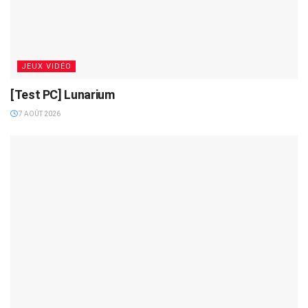
JEUX VIDÉO
[Test PC] Lunarium
7 AOÛT 2026