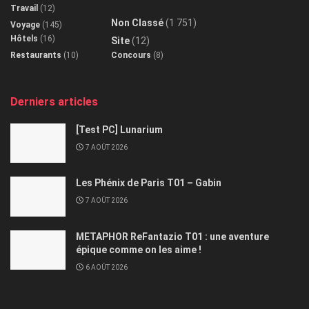
Travail
(12)
Non Classé
(1 751)
Voyage
(145)
Hôtels
(16)
Site
(12)
Restaurants
(10)
Concours
(8)
Derniers articles
[Test PC] Lunarium
7 AOÛT 2026
Les Phénix de Paris T01 – Gabin
7 AOÛT 2026
METAPHOR ReFantazio T01 : une aventure
épique comme on les aime !
6 AOÛT 2026