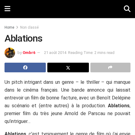
Home
Non classé
Ablations
by
Ombr6
21 août 2014
Reading Time: 2 mins read
Un pitch intrigant dans un genre – le thriller – qui manque
dans le cinéma français. Une bande annonce qui laissait
entrevoir un film de bonne facture, avec un Benoît Delépine
au scénario et (entre autres) à la production.
Ablations
,
premier film du très jeune Arnold de Parscau ne pouvait
qu’intriguer…
Ablations
, c’est typiquement le genre de film où j’ai envie