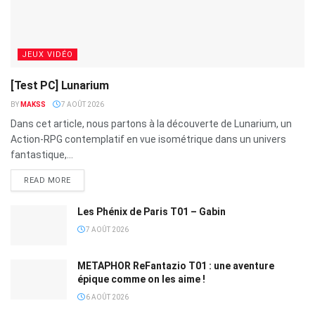
JEUX VIDÉO
[Test PC] Lunarium
BY
MAKSS
7 AOÛT 2026
Dans cet article, nous partons à la découverte de Lunarium, un
Action-RPG contemplatif en vue isométrique dans un univers
fantastique,...
READ MORE
Les Phénix de Paris T01 – Gabin
7 AOÛT 2026
METAPHOR ReFantazio T01 : une aventure
épique comme on les aime !
6 AOÛT 2026