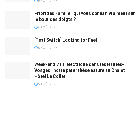
6 AOÛT 2026
Priorities Famille : qui vous connaît vraiment sur
le bout des doigts ?
6 AOÛT 2026
[Test Switch] Looking for Fael
5 AOÛT 2026
Week-end VTT électrique dans les Hautes-
Vosges : notre parenthèse nature au Chalet
Hôtel Le Collet
5 AOÛT 2026