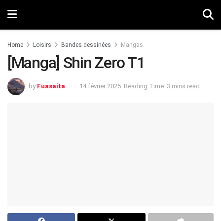
Home
Loisirs
Bandes dessinées
Mangas
[Manga] Shin Zero T1
by
Fuasaita
14 février 2025
Reading Time: 3 mins read