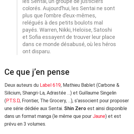
les Sentai, un groupe de justiciers
colorés. Aujourd’hui, les Sentai ne sont
plus que l’ombre d’eux-mêmes,
relégués à des petits boulots mal
payés. Warren, Nikki, Heloïse, Satoshi
et Sofia essayent de trouver leur place
dans ce monde désabusé, où les héros
ont disparu.
Ce que j’en pense
Deux auteurs du
Label 619
, Mathieu Bablet (Carbone &
Silicium, Shangri-La, Adrastée …) et Guillaume Singelin
(
P.T.S.D
, Frontier, The Grocery, …), s’associent pour proposer
une série dédiée aux Sentai.
Shin Zero
est ainsi disponible
dans un format manga (le même que pour
Jaune
) et est
prévu en 3 volumes.