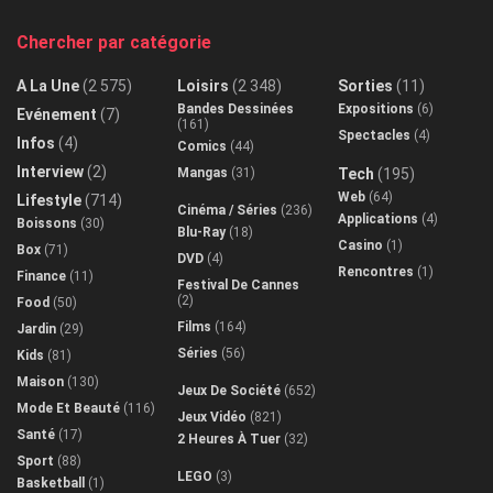
Chercher par catégorie
A La Une
(2 575)
Loisirs
(2 348)
Sorties
(11)
Bandes Dessinées
Expositions
(6)
Evénement
(7)
(161)
Spectacles
(4)
Infos
(4)
Comics
(44)
Interview
(2)
Mangas
(31)
Tech
(195)
Web
(64)
Lifestyle
(714)
Cinéma / Séries
(236)
Applications
(4)
Boissons
(30)
Blu-Ray
(18)
Casino
(1)
Box
(71)
DVD
(4)
Rencontres
(1)
Finance
(11)
Festival De Cannes
(2)
Food
(50)
Films
(164)
Jardin
(29)
Séries
(56)
Kids
(81)
Maison
(130)
Jeux De Société
(652)
Mode Et Beauté
(116)
Jeux Vidéo
(821)
Santé
(17)
2 Heures À Tuer
(32)
Sport
(88)
LEGO
(3)
Basketball
(1)