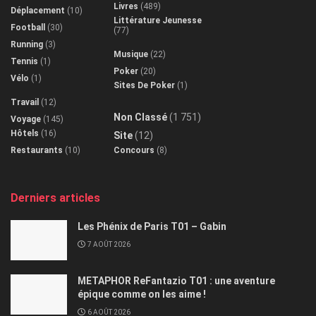
Livres
(489)
Déplacement
(10)
Littérature Jeunesse
Football
(30)
(77)
Running
(3)
Musique
(22)
Tennis
(1)
Poker
(20)
Vélo
(1)
Sites De Poker
(1)
Travail
(12)
Non Classé
(1 751)
Voyage
(145)
Hôtels
(16)
Site
(12)
Restaurants
(10)
Concours
(8)
Derniers articles
Les Phénix de Paris T01 – Gabin
7 AOÛT 2026
METAPHOR ReFantazio T01 : une aventure
épique comme on les aime !
6 AOÛT 2026