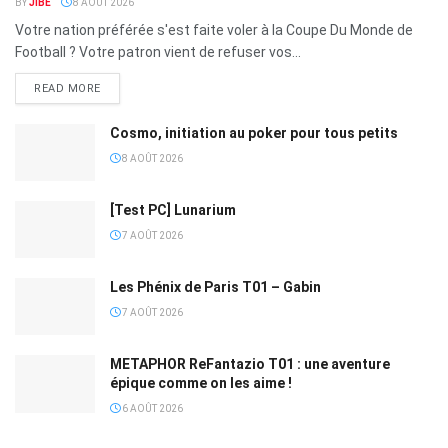
BY
JIBÉ
8 AOÛT 2026
Votre nation préférée s'est faite voler à la Coupe Du Monde de
Football ? Votre patron vient de refuser vos...
READ MORE
Cosmo, initiation au poker pour tous petits
8 AOÛT 2026
[Test PC] Lunarium
7 AOÛT 2026
Les Phénix de Paris T01 – Gabin
7 AOÛT 2026
METAPHOR ReFantazio T01 : une aventure
épique comme on les aime !
6 AOÛT 2026