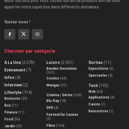
Nous testons pour vous toutes sortes de produits afin de vous
apporter notre expertise dans différents domaines.
Suivez-nous !
Chercher par catégorie
A La Une
(2 578)
Loisirs
(2 351)
Sorties
(11)
Bandes Dessinées
Expositions
(6)
Evénement
(7)
(161)
Spectacles
(4)
Infos
(4)
Comics
(44)
Interview
(2)
Mangas
(31)
Tech
(195)
Web
(64)
Lifestyle
(714)
Cinéma / Séries
(236)
Applications
(4)
Boissons
(30)
Blu-Ray
(18)
Casino
(1)
Box
(71)
DVD
(4)
Rencontres
(1)
Finance
(11)
Festival De Cannes
(2)
Food
(50)
Films
(164)
Jardin
(29)