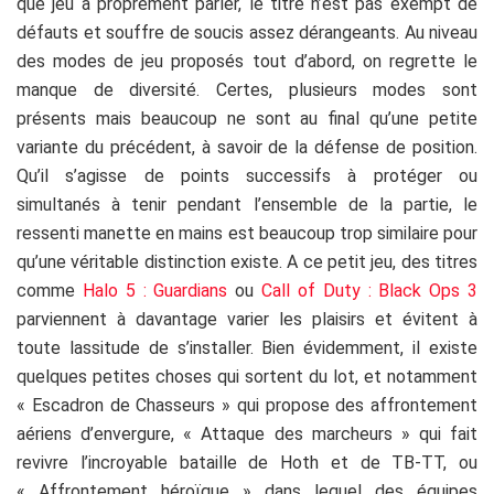
que jeu à proprement parler, le titre n’est pas exempt de
défauts et souffre de soucis assez dérangeants. Au niveau
des modes de jeu proposés tout d’abord, on regrette le
manque de diversité. Certes, plusieurs modes sont
présents mais beaucoup ne sont au final qu’une petite
variante du précédent, à savoir de la défense de position.
Qu’il s’agisse de points successifs à protéger ou
simultanés à tenir pendant l’ensemble de la partie, le
ressenti manette en mains est beaucoup trop similaire pour
qu’une véritable distinction existe. A ce petit jeu, des titres
comme
Halo 5 : Guardians
ou
Call of Duty : Black Ops 3
parviennent à davantage varier les plaisirs et évitent à
toute lassitude de s’installer. Bien évidemment, il existe
quelques petites choses qui sortent du lot, et notamment
« Escadron de Chasseurs » qui propose des affrontement
aériens d’envergure, « Attaque des marcheurs » qui fait
revivre l’incroyable bataille de Hoth et de TB-TT, ou
« Affrontement héroïque » dans lequel des équipes