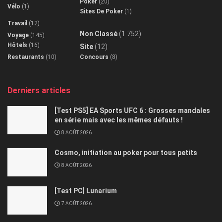
Poker
(20)
Vélo
(1)
Sites De Poker
(1)
Travail
(12)
Non Classé
(1 752)
Voyage
(145)
Hôtels
(16)
Site
(12)
Restaurants
(10)
Concours
(8)
Derniers articles
[Test PS5] EA Sports UFC 6 : Grosses mandales
en série mais avec les mêmes défauts !
8 AOÛT 2026
Cosmo, initiation au poker pour tous petits
8 AOÛT 2026
[Test PC] Lunarium
7 AOÛT 2026