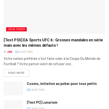
JEUX VIDÉO
[Test PS5] EA Sports UFC 6 : Grosses mandales en série
mais avec les mêmes défauts !
BY
JIBÉ
8 AOÛT 2026
Votre nation préférée s'est faite voler à la Coupe Du Monde de
Football ? Votre patron vient de refuser vos...
READ MORE
Cosmo, initiation au poker pour tous petits
8 AOÛT 2026
[Test PC] Lunarium
7 AOÛT 2026