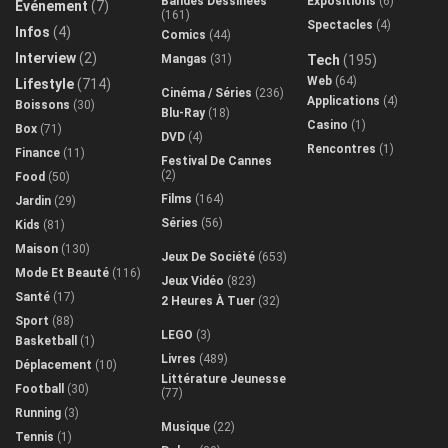
Bandes Dessinées
Expositions
(6)
Evénement
(7)
(161)
Spectacles
(4)
Infos
(4)
Comics
(44)
Interview
(2)
Mangas
(31)
Tech
(195)
Web
(64)
Lifestyle
(714)
Cinéma / Séries
(236)
Applications
(4)
Boissons
(30)
Blu-Ray
(18)
Casino
(1)
Box
(71)
DVD
(4)
Rencontres
(1)
Finance
(11)
Festival De Cannes
(2)
Food
(50)
Films
(164)
Jardin
(29)
Séries
(56)
Kids
(81)
Maison
(130)
Jeux De Société
(653)
Mode Et Beauté
(116)
Jeux Vidéo
(823)
Santé
(17)
2 Heures À Tuer
(32)
Sport
(88)
LEGO
(3)
Basketball
(1)
Livres
(489)
Déplacement
(10)
Littérature Jeunesse
Football
(30)
(77)
Running
(3)
Musique
(22)
Tennis
(1)