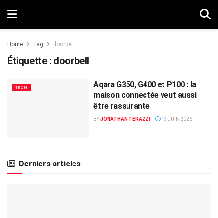
Home
Tag
doorbell
Étiquette :
doorbell
Aqara G350, G400 et P100 : la
TECH
maison connectée veut aussi
être rassurante
BY
JONATHAN TERAZZI
19 JUIN 2026
Derniers articles