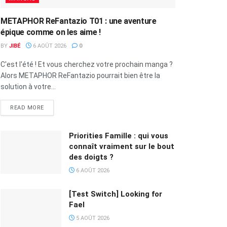
METAPHOR ReFantazio T01 : une aventure
épique comme on les aime !
BY
JIBÉ
6 AOÛT 2026
0
C'est l'été ! Et vous cherchez votre prochain manga ?
Alors METAPHOR ReFantazio pourrait bien être la
solution à votre...
READ MORE
Priorities Famille : qui vous
connaît vraiment sur le bout
des doigts ?
6 AOÛT 2026
[Test Switch] Looking for
Fael
5 AOÛT 2026