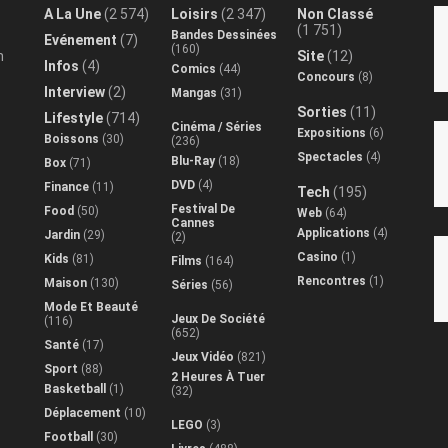
A La Une
(2 574)
Loisirs
(2 347)
Non Classé
(1 751)
Bandes Dessinées
Evénement
(7)
(160)
n
Site
(12)
Infos
(4)
Comics
(44)
Concours
(8)
Interview
(2)
Mangas
(31)
Sorties
(11)
Lifestyle
(714)
Cinéma / Séries
Expositions
(6)
Boissons
(30)
(236)
Spectacles
(4)
Blu-Ray
(18)
Box
(71)
DVD
(4)
Finance
(11)
Tech
(195)
Festival De
Food
(50)
Web
(64)
Cannes
Applications
(4)
Jardin
(29)
(2)
Casino
(1)
Kids
(81)
Films
(164)
Rencontres
(1)
Maison
(130)
Séries
(56)
Mode Et Beauté
Jeux De Société
(116)
(652)
Santé
(17)
Jeux Vidéo
(821)
Sport
(88)
2 Heures À Tuer
Basketball
(1)
(32)
Déplacement
(10)
LEGO
(3)
Football
(30)