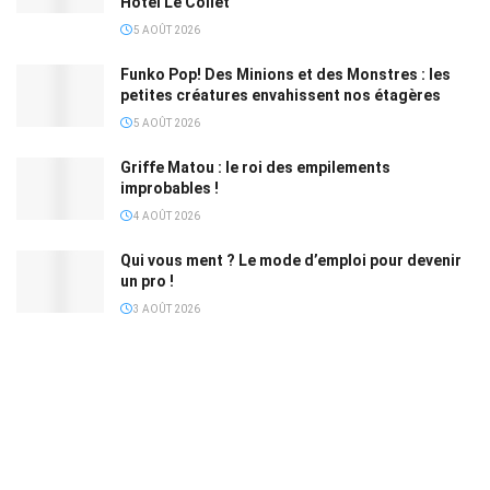
Hôtel Le Collet
5 AOÛT 2026
Funko Pop! Des Minions et des Monstres : les
petites créatures envahissent nos étagères
5 AOÛT 2026
Griffe Matou : le roi des empilements
improbables !
4 AOÛT 2026
Qui vous ment ? Le mode d’emploi pour devenir
un pro !
3 AOÛT 2026