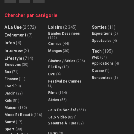
Chercher par catégorie
A La Une
(2 572)
Loisirs
(2 345)
Sorties
(11)
Bandes Dessinées
Expositions
(6)
Evénement
(7)
(159)
Spectacles
(4)
Infos
(4)
Comics
(44)
Interview
(2)
Mangas
(30)
Tech
(195)
Web
(64)
Lifestyle
(714)
Cinéma / Séries
(236)
Applications
(4)
Boissons
(30)
Blu-Ray
(18)
Casino
(1)
Box
(71)
DVD
(4)
Rencontres
(1)
Finance
(11)
Festival De Cannes
(2)
Food
(50)
Films
(164)
Jardin
(29)
Séries
(56)
Kids
(81)
Maison
(130)
Jeux De Société
(651)
Mode Et Beauté
(116)
Jeux Vidéo
(821)
Santé
(17)
2 Heures À Tuer
(32)
Sport
(88)
LEGO
(3)