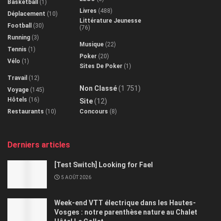
Basketball
(1)
Livres
(488)
Déplacement
(10)
Littérature Jeunesse
Football
(30)
(76)
Running
(3)
Musique
(22)
Tennis
(1)
Poker
(20)
Vélo
(1)
Sites De Poker
(1)
Travail
(12)
Non Classé
(1 751)
Voyage
(145)
Hôtels
(16)
Site
(12)
Restaurants
(10)
Concours
(8)
Derniers articles
[Test Switch] Looking for Fael
5 AOÛT 2026
Week-end VTT électrique dans les Hautes-
Vosges : notre parenthèse nature au Chalet