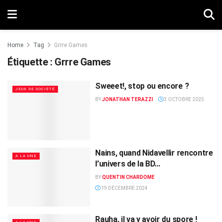
Home
Tag
Grrre Games
Étiquette :
Grrre Games
Sweeet!, stop ou encore ?
JEUX DE SOCIÉTÉ
BY
JONATHAN TERAZZI
3 OCTOBRE 2025
Nains, quand Nidavellir rencontre
A LA UNE
l’univers de la BD…
BY
QUENTIN CHARDOME
19 DÉCEMBRE 2024
Rauha, il va y avoir du spore !