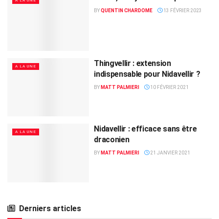
A LA UNE
BY
QUENTIN CHARDOME
13 FÉVRIER 2023
Thingvellir : extension
A LA UNE
indispensable pour Nidavellir ?
BY
MATT PALMIERI
10 FÉVRIER 2021
Nidavellir : efficace sans être
A LA UNE
draconien
BY
MATT PALMIERI
21 JANVIER 2021
Derniers articles