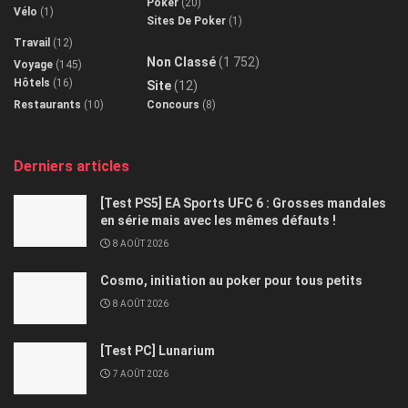
Poker
(20)
Vélo
(1)
Sites De Poker
(1)
Travail
(12)
Non Classé
(1 752)
Voyage
(145)
Hôtels
(16)
Site
(12)
Restaurants
(10)
Concours
(8)
Derniers articles
[Test PS5] EA Sports UFC 6 : Grosses mandales
en série mais avec les mêmes défauts !
8 AOÛT 2026
Cosmo, initiation au poker pour tous petits
8 AOÛT 2026
[Test PC] Lunarium
7 AOÛT 2026