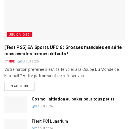
JEUX VIDÉO
[Test PS5] EA Sports UFC 6 : Grosses mandales en série
mais avec les mêmes défauts !
BY
JIBÉ
8 AOÛT 2026
Votre nation préférée s'est faite voler à la Coupe Du Monde de
Football ? Votre patron vient de refuser vos...
READ MORE
Cosmo, initiation au poker pour tous petits
8 AOÛT 2026
[Test PC] Lunarium
7 AOÛT 2026