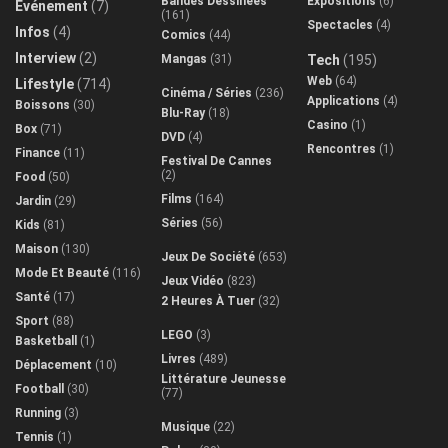
Bandes Dessinées
Expositions
(6)
Evénement
(7)
(161)
Spectacles
(4)
Infos
(4)
Comics
(44)
Interview
(2)
Mangas
(31)
Tech
(195)
Web
(64)
Lifestyle
(714)
Cinéma / Séries
(236)
Applications
(4)
Boissons
(30)
Blu-Ray
(18)
Casino
(1)
Box
(71)
DVD
(4)
Rencontres
(1)
Finance
(11)
Festival De Cannes
(2)
Food
(50)
Films
(164)
Jardin
(29)
Séries
(56)
Kids
(81)
Maison
(130)
Jeux De Société
(653)
Mode Et Beauté
(116)
Jeux Vidéo
(823)
Santé
(17)
2 Heures À Tuer
(32)
Sport
(88)
LEGO
(3)
Basketball
(1)
Livres
(489)
Déplacement
(10)
Littérature Jeunesse
Football
(30)
(77)
Running
(3)
Musique
(22)
Tennis
(1)