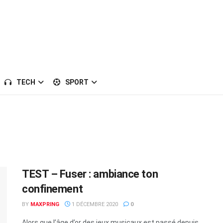
TECH
SPORT
TEST – Fuser : ambiance ton
confinement
BY
MAXPRING
1 DÉCEMBRE 2020
0
Alors que l’âge d’or des jeux musicaux est passé depuis