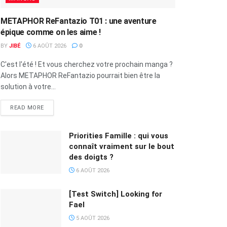
METAPHOR ReFantazio T01 : une aventure
épique comme on les aime !
BY
JIBÉ
6 AOÛT 2026
0
C'est l'été ! Et vous cherchez votre prochain manga ?
Alors METAPHOR ReFantazio pourrait bien être la
solution à votre...
READ MORE
Priorities Famille : qui vous
connaît vraiment sur le bout
des doigts ?
6 AOÛT 2026
[Test Switch] Looking for
Fael
5 AOÛT 2026