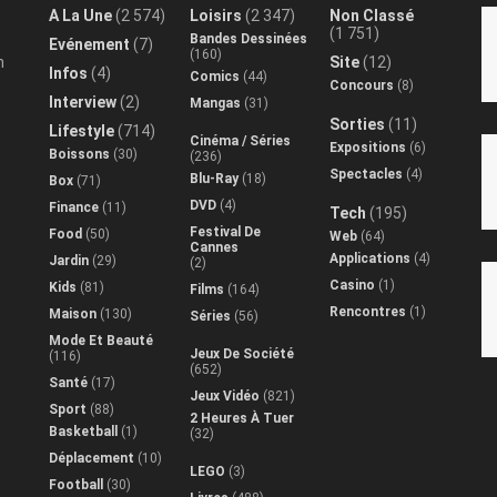
A La Une
(2 574)
Loisirs
(2 347)
Non Classé
(1 751)
Bandes Dessinées
Evénement
(7)
(160)
n
Site
(12)
Infos
(4)
Comics
(44)
Concours
(8)
Interview
(2)
Mangas
(31)
Sorties
(11)
Lifestyle
(714)
Cinéma / Séries
Expositions
(6)
Boissons
(30)
(236)
Spectacles
(4)
Blu-Ray
(18)
Box
(71)
DVD
(4)
Finance
(11)
Tech
(195)
Festival De
Food
(50)
Web
(64)
Cannes
Applications
(4)
Jardin
(29)
(2)
Casino
(1)
Kids
(81)
Films
(164)
Rencontres
(1)
Maison
(130)
Séries
(56)
Mode Et Beauté
Jeux De Société
(116)
(652)
Santé
(17)
Jeux Vidéo
(821)
Sport
(88)
2 Heures À Tuer
Basketball
(1)
(32)
Déplacement
(10)
LEGO
(3)
Football
(30)