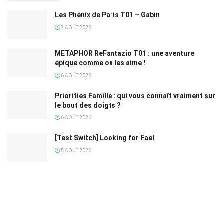
Les Phénix de Paris T01 – Gabin
7 AOÛT 2026
METAPHOR ReFantazio T01 : une aventure
épique comme on les aime !
6 AOÛT 2026
Priorities Famille : qui vous connaît vraiment sur
le bout des doigts ?
6 AOÛT 2026
[Test Switch] Looking for Fael
5 AOÛT 2026