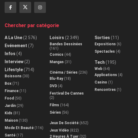
Chercher par catégorie
A La Une
(2 576)
Loisirs
(2 349)
Sorties
(11)
Bandes Dessinées
Expositions
(6)
Evénement
(7)
(161)
Spectacles
(4)
Infos
(4)
Comics
(44)
Interview
(2)
Mangas
(31)
Tech
(195)
Web
(64)
Lifestyle
(714)
Cinéma / Séries
(236)
Applications
(4)
Boissons
(30)
Blu-Ray
(18)
Casino
(1)
Box
(71)
DVD
(4)
Rencontres
(1)
Finance
(11)
Festival De Cannes
(2)
Food
(50)
Films
(164)
Jardin
(29)
Séries
(56)
Kids
(81)
Maison
(130)
Jeux De Société
(652)
Mode Et Beauté
(116)
Jeux Vidéo
(822)
Santé
(17)
2 Heures À Tuer
(32)