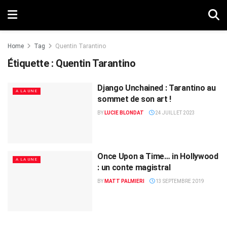
Home
Tag
Quentin Tarantino
Étiquette :
Quentin Tarantino
Django Unchained : Tarantino au
A LA UNE
sommet de son art !
BY
LUCIE BLONDAT
24 JUILLET 2023
Once Upon a Time… in Hollywood
A LA UNE
: un conte magistral
BY
MATT PALMIERI
13 SEPTEMBRE 2019