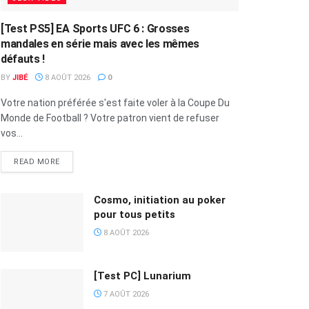
[Test PS5] EA Sports UFC 6 : Grosses
mandales en série mais avec les mêmes
défauts !
BY
JIBÉ
8 AOÛT 2026
0
Votre nation préférée s'est faite voler à la Coupe Du
Monde de Football ? Votre patron vient de refuser
vos...
READ MORE
Cosmo, initiation au poker
pour tous petits
8 AOÛT 2026
[Test PC] Lunarium
7 AOÛT 2026