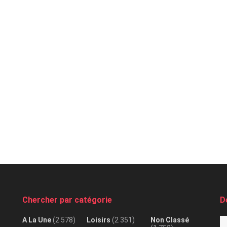
Chercher par catégorie
D
A La Une
(2 578)
Loisirs
(2 351)
Non Classé