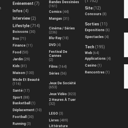
(1 752)
Bandes Dessinées
Evénement
(7)
(161)
n
Site
(12)
Infos
(4)
Comics
(44)
Concours
(8)
Interview
(2)
Mangas
(31)
Sorties
(11)
Lifestyle
(714)
Cinéma / Séries
Expositions
(6)
Boissons
(30)
(236)
Spectacles
(4)
Blu-Ray
(18)
Box
(71)
DVD
(4)
Finance
(11)
Tech
(195)
Festival De
Food
(50)
Web
(64)
Cannes
Applications
(4)
Jardin
(29)
(2)
Casino
(1)
Kids
(81)
Films
(164)
Rencontres
(1)
Maison
(130)
Séries
(56)
Mode Et Beauté
Jeux De Société
(116)
(653)
Santé
(17)
Jeux Vidéo
(823)
Sport
(88)
2 Heures À Tuer
Basketball
(1)
(32)
Déplacement
(10)
LEGO
(3)
Football
(30)
Livres
(489)
Running
(3)
Littérature