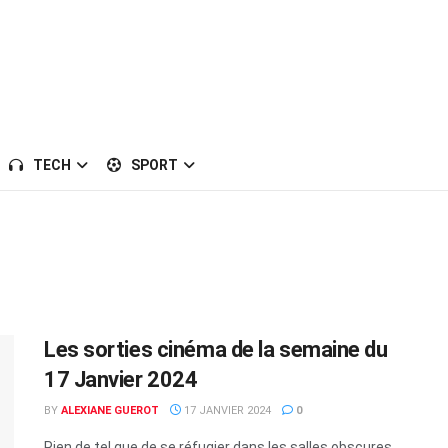
TECH
SPORT
Les sorties cinéma de la semaine du
17 Janvier 2024
BY
ALEXIANE GUEROT
17 JANVIER 2024
0
Rien de tel que de se réfugier dans les salles obscures