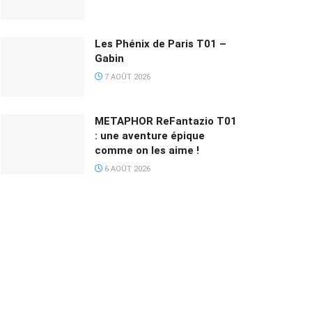
Les Phénix de Paris T01 –
Gabin
7 AOÛT 2026
METAPHOR ReFantazio T01
: une aventure épique
comme on les aime !
6 AOÛT 2026