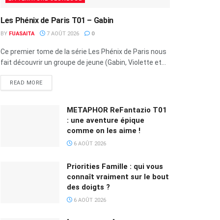
Les Phénix de Paris T01 – Gabin
BY
FUASAITA
7 AOÛT 2026
0
Ce premier tome de la série Les Phénix de Paris nous
fait découvrir un groupe de jeune (Gabin, Violette et...
READ MORE
METAPHOR ReFantazio T01
: une aventure épique
comme on les aime !
6 AOÛT 2026
Priorities Famille : qui vous
connaît vraiment sur le bout
des doigts ?
6 AOÛT 2026