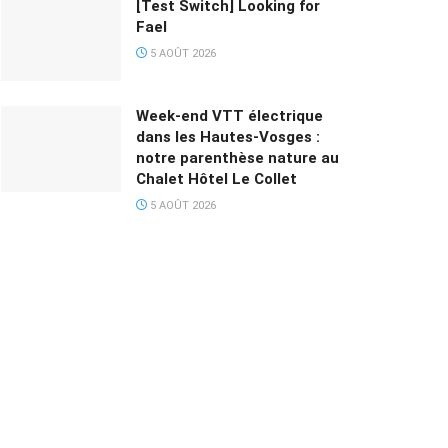
[Test Switch] Looking for
Fael
5 AOÛT 2026
Week-end VTT électrique
dans les Hautes-Vosges :
notre parenthèse nature au
Chalet Hôtel Le Collet
5 AOÛT 2026