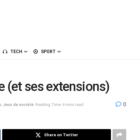
TECH
SPORT
e (et ses extensions)
0
e
,
Jeux de société
Reading Time: 6 mins read
Share on Twitter