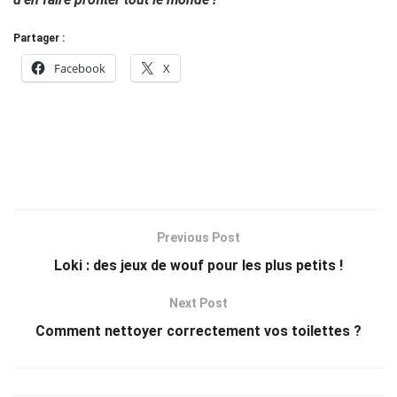
Partager :
Facebook
X
Previous Post
Loki : des jeux de wouf pour les plus petits !
Next Post
Comment nettoyer correctement vos toilettes ?