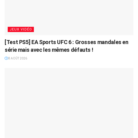
JEUX VIDÉO
[Test PS5] EA Sports UFC 6 : Grosses mandales en
série mais avec les mêmes défauts !
8 AOÛT 2026