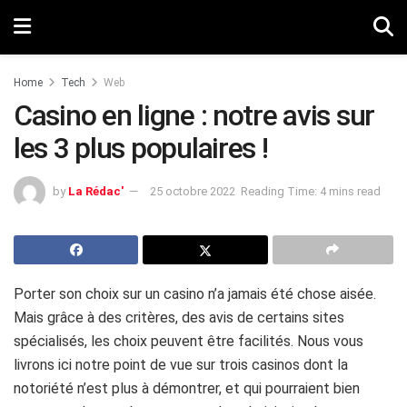
Home
Tech
Web
Casino en ligne : notre avis sur
les 3 plus populaires !
by
La Rédac'
25 octobre 2022
Reading Time: 4 mins read
Porter son choix sur un casino n’a jamais été chose aisée.
Mais grâce à des critères, des avis de certains sites
spécialisés, les choix peuvent être facilités. Nous vous
livrons ici notre point de vue sur trois casinos dont la
notoriété n’est plus à démontrer, et qui pourraient bien