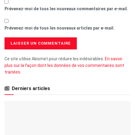
Prévenez-moi de tous les nouveaux commentaires par e-mail.
Prévenez-moi de tous les nouveaux articles par e-mail.
Ce site utilise Akismet pour réduire les indésirables.
En savoir
plus sur la façon dont les données de vos commentaires sont
traitées
.
Derniers articles