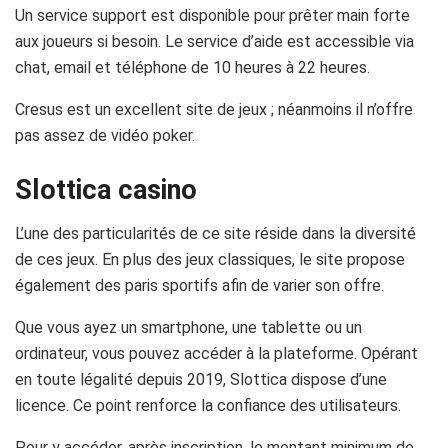
Un service support est disponible pour prêter main forte
aux joueurs si besoin. Le service d’aide est accessible via
chat, email et téléphone de 10 heures à 22 heures.
Cresus est un excellent site de jeux ; néanmoins il n’offre
pas assez de vidéo poker.
Slottica casino
L’une des particularités de ce site réside dans la diversité
de ces jeux. En plus des jeux classiques, le site propose
également des paris sportifs afin de varier son offre.
Que vous ayez un smartphone, une tablette ou un
ordinateur, vous pouvez accéder à la plateforme. Opérant
en toute légalité depuis 2019, Slottica dispose d’une
licence. Ce point renforce la confiance des utilisateurs.
Pour y accéder, après inscription, le montant minimum de