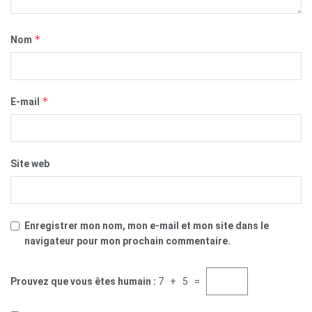
*
Nom
*
E-mail
Site web
Enregistrer mon nom, mon e-mail et mon site dans le
navigateur pour mon prochain commentaire.
Prouvez que vous êtes humain :
7 + 5 =