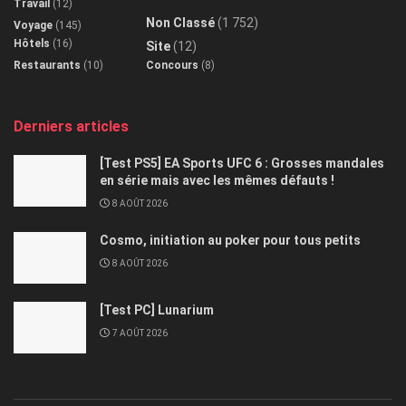
Travail
(12)
Non Classé
(1 752)
Voyage
(145)
Hôtels
(16)
Site
(12)
Restaurants
(10)
Concours
(8)
Derniers articles
[Test PS5] EA Sports UFC 6 : Grosses mandales
en série mais avec les mêmes défauts !
8 AOÛT 2026
Cosmo, initiation au poker pour tous petits
8 AOÛT 2026
[Test PC] Lunarium
7 AOÛT 2026