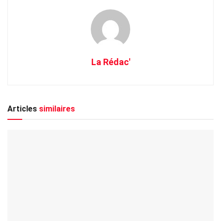
La Rédac'
Articles
similaires