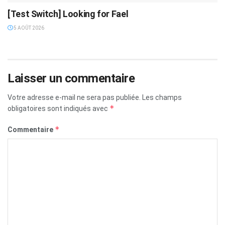
[Test Switch] Looking for Fael
5 AOÛT 2026
Laisser un commentaire
Votre adresse e-mail ne sera pas publiée.
Les champs
*
obligatoires sont indiqués avec
*
Commentaire