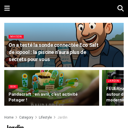
MAISON
On a testé la sonde connectée Eco Salt
de iopool : la piscine n’aura plus de
secrets pour vous
JARDIN
BOX
FEUERHAND 
Pandacraft : en avril, c’est activité
autour de
Potager !
modernisé
Home
Category
Lifestyle
Jardin