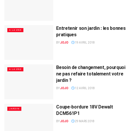
Entretenir son jardin : les bonnes
A LA UNE
pratiques
BY
JOJO
19 AVRIL 2018
Besoin de changement, pourquoi
A LA UNE
ne pas refaire totalement votre
jardin ?
BY
JOJO
12 AVRIL 2018
Coupe-bordure 18V Dewalt
JARDIN
DCM561P1
BY
JOJO
29 MARS 2018