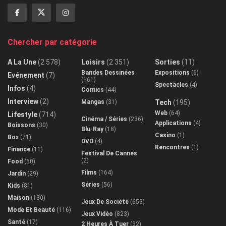
Chercher par catégorie
A La Une
(2 578)
Loisirs
(2 351)
Sorties
(11)
Bandes Dessinées
Expositions
(6)
Evénement
(7)
(161)
Spectacles
(4)
Infos
(4)
Comics
(44)
Interview
(2)
Mangas
(31)
Tech
(195)
Web
(64)
Lifestyle
(714)
Cinéma / Séries
(236)
Applications
(4)
Boissons
(30)
Blu-Ray
(18)
Casino
(1)
Box
(71)
DVD
(4)
Rencontres
(1)
Finance
(11)
Festival De Cannes
(2)
Food
(50)
Films
(164)
Jardin
(29)
Séries
(56)
Kids
(81)
Maison
(130)
Jeux De Société
(653)
Mode Et Beauté
(116)
Jeux Vidéo
(823)
Santé
(17)
2 Heures À Tuer
(32)