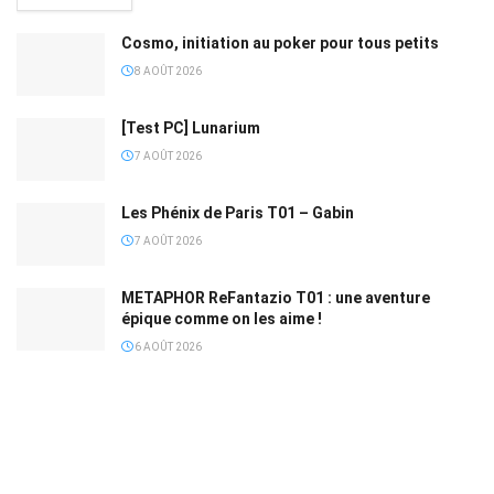
Cosmo, initiation au poker pour tous petits
8 AOÛT 2026
[Test PC] Lunarium
7 AOÛT 2026
Les Phénix de Paris T01 – Gabin
7 AOÛT 2026
METAPHOR ReFantazio T01 : une aventure
épique comme on les aime !
6 AOÛT 2026