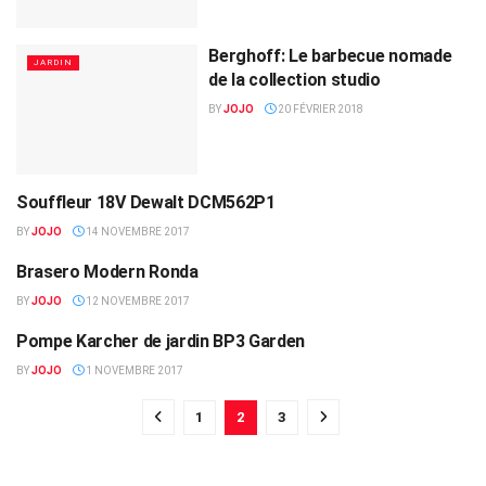
Berghoff: Le barbecue nomade
JARDIN
de la collection studio
BY
JOJO
20 FÉVRIER 2018
Souffleur 18V Dewalt DCM562P1
JARDIN
BY
JOJO
14 NOVEMBRE 2017
Brasero Modern Ronda
JARDIN
BY
JOJO
12 NOVEMBRE 2017
Pompe Karcher de jardin BP3 Garden
JARDIN
BY
JOJO
1 NOVEMBRE 2017
1
2
3