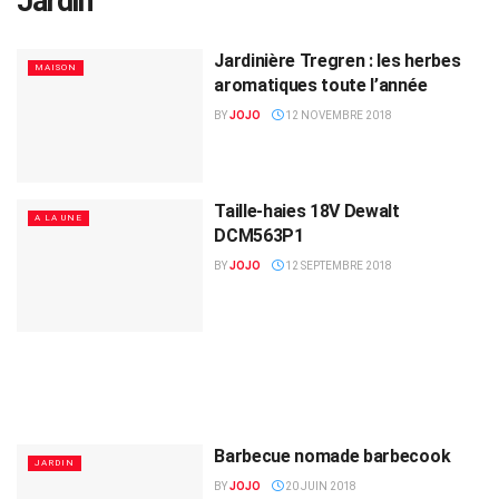
Jardin
Jardinière Tregren : les herbes
MAISON
aromatiques toute l’année
BY
JOJO
12 NOVEMBRE 2018
Taille-haies 18V Dewalt
A LA UNE
DCM563P1
BY
JOJO
12 SEPTEMBRE 2018
Barbecue nomade barbecook
JARDIN
BY
JOJO
20 JUIN 2018