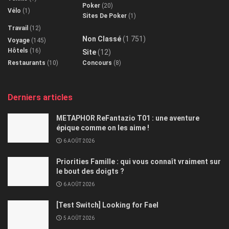
Poker
(20)
Vélo
(1)
Sites De Poker
(1)
Travail
(12)
Non Classé
(1 751)
Voyage
(145)
Hôtels
(16)
Site
(12)
Restaurants
(10)
Concours
(8)
Derniers articles
METAPHOR ReFantazio T01 : une aventure
épique comme on les aime !
6 AOÛT 2026
Priorities Famille : qui vous connaît vraiment sur
le bout des doigts ?
6 AOÛT 2026
[Test Switch] Looking for Fael
5 AOÛT 2026