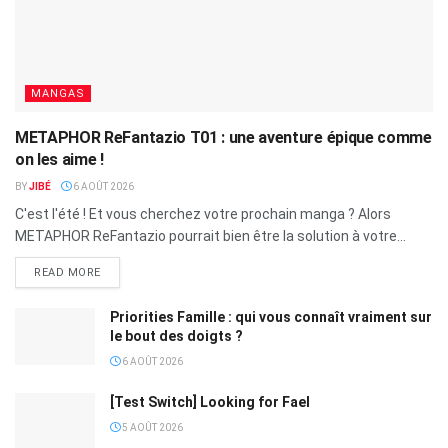
MANGAS
METAPHOR ReFantazio T01 : une aventure épique comme
on les aime !
BY
JIBÉ
6 AOÛT 2026
C'est l'été ! Et vous cherchez votre prochain manga ? Alors
METAPHOR ReFantazio pourrait bien être la solution à votre...
READ MORE
Priorities Famille : qui vous connaît vraiment sur
le bout des doigts ?
6 AOÛT 2026
[Test Switch] Looking for Fael
5 AOÛT 2026