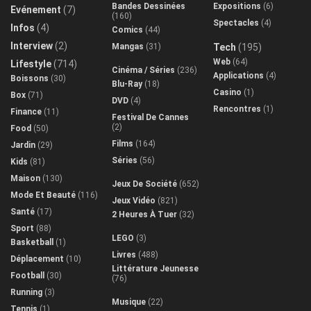
Bandes Dessinées
Expositions
(6)
Evénement
(7)
(160)
Spectacles
(4)
Infos
(4)
Comics
(44)
Interview
(2)
Mangas
(31)
Tech
(195)
Web
(64)
Lifestyle
(714)
Cinéma / Séries
(236)
Applications
(4)
Boissons
(30)
Blu-Ray
(18)
Casino
(1)
Box
(71)
DVD
(4)
Rencontres
(1)
Finance
(11)
Festival De Cannes
(2)
Food
(50)
Films
(164)
Jardin
(29)
Séries
(56)
Kids
(81)
Maison
(130)
Jeux De Société
(652)
Mode Et Beauté
(116)
Jeux Vidéo
(821)
Santé
(17)
2 Heures À Tuer
(32)
Sport
(88)
LEGO
(3)
Basketball
(1)
Livres
(488)
Déplacement
(10)
Littérature Jeunesse
Football
(30)
(76)
Running
(3)
Musique
(22)
Tennis
(1)