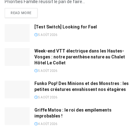
Priorities Famille réussit le pari de faire...
READ MORE
[Test Switch] Looking for Fael
5 AOÛT 2026
Week-end VTT électrique dans les Hautes-
Vosges : notre parenthèse nature au Chalet
Hôtel Le Collet
5 AOÛT 2026
Funko Pop! Des Minions et des Monstres : les
petites créatures envahissent nos étagères
5 AOÛT 2026
Griffe Matou : le roi des empilements
improbables !
4 AOÛT 2026