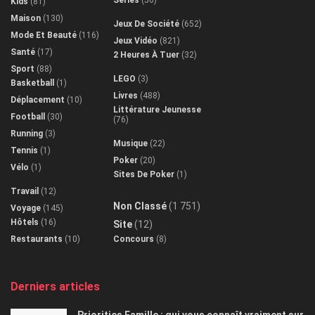
Séries
(56)
Kids
(81)
Maison
(130)
Jeux De Société
(652)
Mode Et Beauté
(116)
Jeux Vidéo
(821)
Santé
(17)
2 Heures À Tuer
(32)
Sport
(88)
LEGO
(3)
Basketball
(1)
Livres
(488)
Déplacement
(10)
Littérature Jeunesse
Football
(30)
(76)
Running
(3)
Musique
(22)
Tennis
(1)
Poker
(20)
Vélo
(1)
Sites De Poker
(1)
Travail
(12)
Non Classé
(1 751)
Voyage
(145)
Hôtels
(16)
Site
(12)
Restaurants
(10)
Concours
(8)
Derniers articles