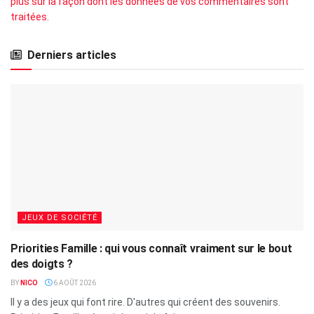
plus sur la façon dont les données de vos commentaires sont
traitées
.
Derniers articles
JEUX DE SOCIÉTÉ
Priorities Famille : qui vous connaît vraiment sur le bout
des doigts ?
BY
NICO
6 AOÛT 2026
Il y a des jeux qui font rire. D'autres qui créent des souvenirs.