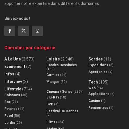
apporter notre expertise dans différents domaines.
Suivez-nous !
Chercher par catégorie
A La Une
(2 573)
Loisirs
(2 346)
Sorties
(11)
Bandes Dessinées
Expositions
(6)
Evénement
(7)
(159)
Spectacles
(4)
Infos
(4)
Comics
(44)
Interview
(2)
Mangas
(30)
Tech
(195)
Web
(64)
Lifestyle
(714)
Cinéma / Séries
(236)
Applications
(4)
Boissons
(30)
Blu-Ray
(18)
Casino
(1)
Box
(71)
DVD
(4)
Rencontres
(1)
Finance
(11)
Festival De Cannes
(2)
Food
(50)
Films
(164)
Jardin
(29)