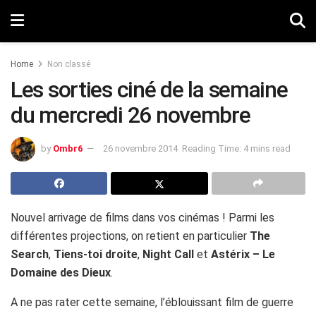
Home
Non classé
Les sorties ciné de la semaine
du mercredi 26 novembre
by
Ombr6
26 novembre 2014
Reading Time: 4 mins read
Nouvel arrivage de films dans vos cinémas ! Parmi les
différentes projections, on retient en particulier
The
Search
,
Tiens-toi droite
,
Night Call
et
Astérix – Le
Domaine des Dieux
.
A ne pas rater cette semaine, l’éblouissant film de guerre