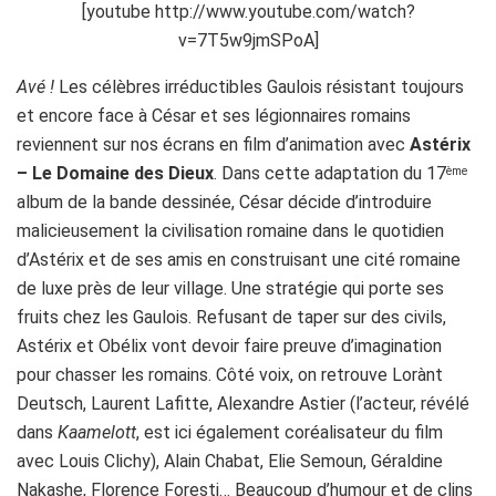
[youtube http://www.youtube.com/watch?
v=7T5w9jmSPoA]
Avé !
Les célèbres irréductibles Gaulois résistant toujours
et encore face à César et ses légionnaires romains
reviennent sur nos écrans en film d’animation avec
Astérix
– Le Domaine des Dieux
. Dans cette adaptation du 17
ème
album de la bande dessinée, César décide d’introduire
malicieusement la civilisation romaine dans le quotidien
d’Astérix et de ses amis en construisant une cité romaine
de luxe près de leur village. Une stratégie qui porte ses
fruits chez les Gaulois. Refusant de taper sur des civils,
Astérix et Obélix vont devoir faire preuve d’imagination
pour chasser les romains. Côté voix, on retrouve Lorànt
Deutsch, Laurent Lafitte, Alexandre Astier (l’acteur, révélé
dans
Kaamelott
, est ici également coréalisateur du film
avec Louis Clichy), Alain Chabat, Elie Semoun, Géraldine
Nakashe, Florence Foresti… Beaucoup d’humour et de clins