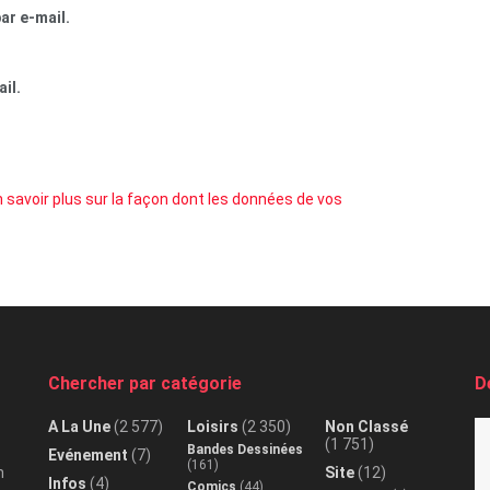
ar e-mail.
il.
 savoir plus sur la façon dont les données de vos
Chercher par catégorie
D
A La Une
(2 577)
Loisirs
(2 350)
Non Classé
(1 751)
Bandes Dessinées
Evénement
(7)
(161)
n
Site
(12)
Infos
(4)
Comics
(44)