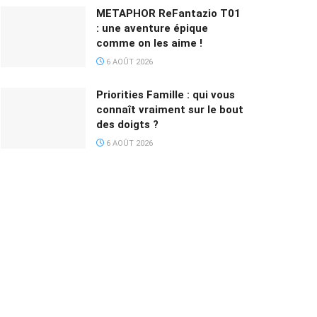
METAPHOR ReFantazio T01
: une aventure épique
comme on les aime !
6 AOÛT 2026
Priorities Famille : qui vous
connaît vraiment sur le bout
des doigts ?
6 AOÛT 2026