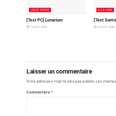
JEUX VIDÉO
A LA UNE
[Test PC] Lunarium
[Test Switc
7 AOÛT 2026
5 AOÛT 2026
Laisser un commentaire
Votre adresse e-mail ne sera pas publiée.
Les champs 
*
Commentaire