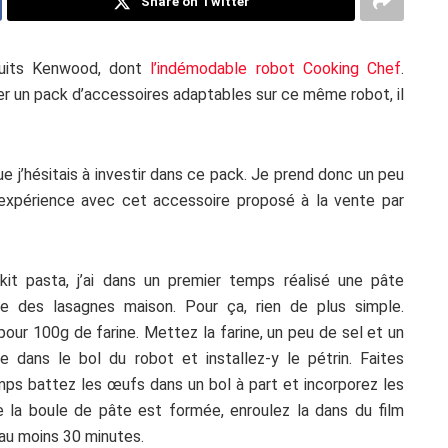
Share on Twitter
duits Kenwood, dont
l’indémodable robot Cooking Chef
.
ter un pack d’accessoires adaptables sur ce même robot, il
e j’hésitais à investir dans ce pack. Je prend donc un peu
xpérience avec cet accessoire proposé à la vente par
kit pasta, j’ai dans un premier temps réalisé une pâte
ire des lasagnes maison. Pour ça, rien de plus simple.
ur 100g de farine. Mettez la farine, un peu de sel et un
ive dans le bol du robot et installez-y le pétrin. Faites
emps battez les œufs dans un bol à part et incorporez les
e la boule de pâte est formée, enroulez la dans du film
 au moins 30 minutes.