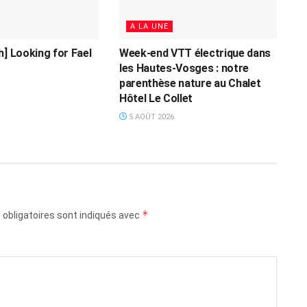
A LA UNE
h] Looking for Fael
Week-end VTT électrique dans
les Hautes-Vosges : notre
parenthèse nature au Chalet
Hôtel Le Collet
5 AOÛT 2026
*
obligatoires sont indiqués avec