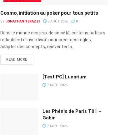
Cosmo, initiation au poker pour tous petits
BY
JONATHAN TERAZZI
8 AOÛT 2026
0
Dans le monde des jeux de société, certains auteurs
redoublent d'inventivité pour créer des règles,
adapter des concepts, réinventer la...
READ MORE
[Test PC] Lunarium
7 AOÛT 2026
Les Phénix de Paris T01 –
Gabin
7 AOÛT 2026