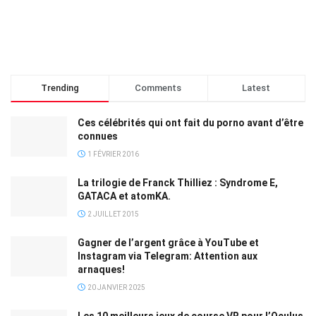
Trending
Comments
Latest
Ces célébrités qui ont fait du porno avant d’être
connues
1 FÉVRIER 2016
La trilogie de Franck Thilliez : Syndrome E,
GATACA et atomKA.
2 JUILLET 2015
Gagner de l’argent grâce à YouTube et
Instagram via Telegram: Attention aux
arnaques!
20 JANVIER 2025
Les 10 meilleurs jeux de course VR pour l’Oculus