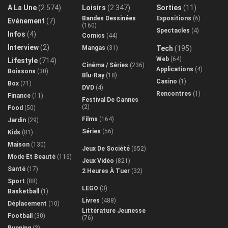
A La Une
(2 574)
Loisirs
(2 347)
Sorties
(11)
Bandes Dessinées
Expositions
(6)
Evénement
(7)
(160)
Spectacles
(4)
Infos
(4)
Comics
(44)
Interview
(2)
Mangas
(31)
Tech
(195)
Web
(64)
Lifestyle
(714)
Cinéma / Séries
(236)
Applications
(4)
Boissons
(30)
Blu-Ray
(18)
Casino
(1)
Box
(71)
DVD
(4)
Rencontres
(1)
Finance
(11)
Festival De Cannes
(2)
Food
(50)
Films
(164)
Jardin
(29)
Séries
(56)
Kids
(81)
Maison
(130)
Jeux De Société
(652)
Mode Et Beauté
(116)
Jeux Vidéo
(821)
Santé
(17)
2 Heures À Tuer
(32)
Sport
(88)
LEGO
(3)
Basketball
(1)
Livres
(488)
Déplacement
(10)
Littérature Jeunesse
Football
(30)
(76)
Running
(3)