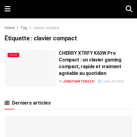
Home
Tag
clavier compact
Étiquette :
clavier compact
CHERRY XTRFY K63W Pro
TECH
Compact : un clavier gaming
compact, rapide et vraiment
agréable au quotidien
BY
JONATHAN TERAZZI
2 JUILLET 2026
Derniers articles