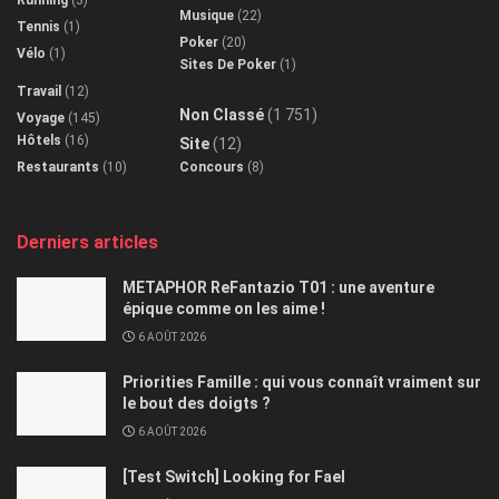
Musique
(22)
Tennis
(1)
Poker
(20)
Vélo
(1)
Sites De Poker
(1)
Travail
(12)
Non Classé
(1 751)
Voyage
(145)
Hôtels
(16)
Site
(12)
Restaurants
(10)
Concours
(8)
Derniers articles
METAPHOR ReFantazio T01 : une aventure
épique comme on les aime !
6 AOÛT 2026
Priorities Famille : qui vous connaît vraiment sur
le bout des doigts ?
6 AOÛT 2026
[Test Switch] Looking for Fael