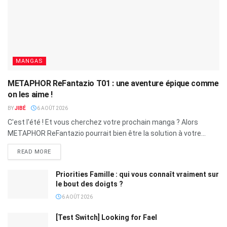
MANGAS
METAPHOR ReFantazio T01 : une aventure épique comme
on les aime !
BY
JIBÉ
6 AOÛT 2026
C'est l'été ! Et vous cherchez votre prochain manga ? Alors
METAPHOR ReFantazio pourrait bien être la solution à votre...
READ MORE
Priorities Famille : qui vous connaît vraiment sur
le bout des doigts ?
6 AOÛT 2026
[Test Switch] Looking for Fael