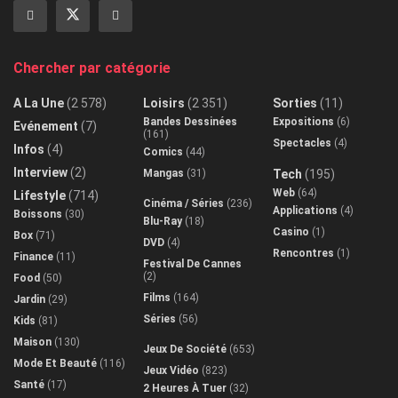
Chercher par catégorie
A La Une
(2 578)
Loisirs
(2 351)
Sorties
(11)
Bandes Dessinées
Expositions
(6)
Evénement
(7)
(161)
Spectacles
(4)
Infos
(4)
Comics
(44)
Interview
(2)
Mangas
(31)
Tech
(195)
Web
(64)
Lifestyle
(714)
Cinéma / Séries
(236)
Applications
(4)
Boissons
(30)
Blu-Ray
(18)
Casino
(1)
Box
(71)
DVD
(4)
Rencontres
(1)
Finance
(11)
Festival De Cannes
(2)
Food
(50)
Films
(164)
Jardin
(29)
Séries
(56)
Kids
(81)
Maison
(130)
Jeux De Société
(653)
Mode Et Beauté
(116)
Jeux Vidéo
(823)
Santé
(17)
2 Heures À Tuer
(32)