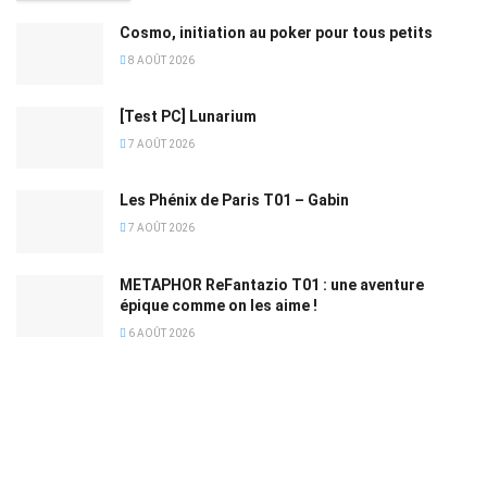
Cosmo, initiation au poker pour tous petits
8 AOÛT 2026
[Test PC] Lunarium
7 AOÛT 2026
Les Phénix de Paris T01 – Gabin
7 AOÛT 2026
METAPHOR ReFantazio T01 : une aventure
épique comme on les aime !
6 AOÛT 2026