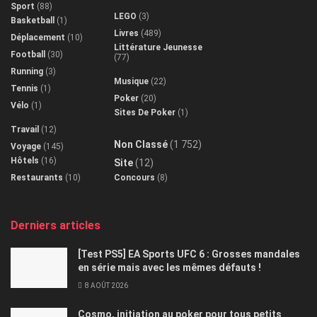
Sport
(88)
LEGO
(3)
Basketball
(1)
Livres
(489)
Déplacement
(10)
Littérature Jeunesse
Football
(30)
(77)
Running
(3)
Musique
(22)
Tennis
(1)
Poker
(20)
Vélo
(1)
Sites De Poker
(1)
Travail
(12)
Non Classé
(1 752)
Voyage
(145)
Hôtels
(16)
Site
(12)
Restaurants
(10)
Concours
(8)
Derniers articles
[Test PS5] EA Sports UFC 6 : Grosses mandales
en série mais avec les mêmes défauts !
8 AOÛT 2026
Cosmo, initiation au poker pour tous petits