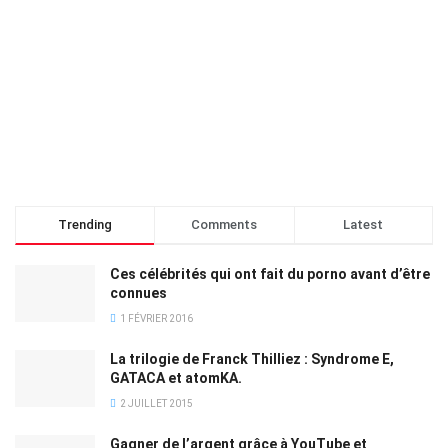
Trending
Comments
Latest
Ces célébrités qui ont fait du porno avant d’être
connues
1 FÉVRIER 2016
La trilogie de Franck Thilliez : Syndrome E,
GATACA et atomKA.
2 JUILLET 2015
Gagner de l’argent grâce à YouTube et