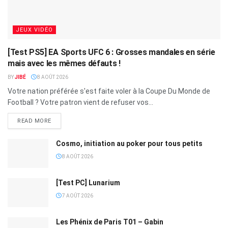
JEUX VIDÉO
[Test PS5] EA Sports UFC 6 : Grosses mandales en série
mais avec les mêmes défauts !
BY
JIBÉ
8 AOÛT 2026
Votre nation préférée s'est faite voler à la Coupe Du Monde de
Football ? Votre patron vient de refuser vos...
READ MORE
Cosmo, initiation au poker pour tous petits
8 AOÛT 2026
[Test PC] Lunarium
7 AOÛT 2026
Les Phénix de Paris T01 – Gabin