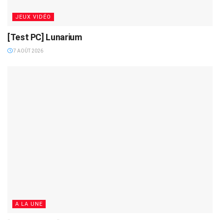
JEUX VIDÉO
[Test PC] Lunarium
7 AOÛT 2026
A LA UNE