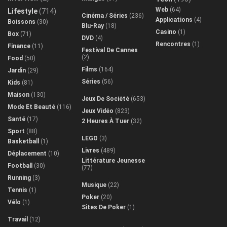
Web
(64)
Lifestyle
(714)
Cinéma / Séries
(236)
Applications
(4)
Boissons
(30)
Blu-Ray
(18)
Casino
(1)
Box
(71)
DVD
(4)
Rencontres
(1)
Finance
(11)
Festival De Cannes
(2)
Food
(50)
Films
(164)
Jardin
(29)
Séries
(56)
Kids
(81)
Maison
(130)
Jeux De Société
(653)
Mode Et Beauté
(116)
Jeux Vidéo
(823)
Santé
(17)
2 Heures À Tuer
(32)
Sport
(88)
LEGO
(3)
Basketball
(1)
Livres
(489)
Déplacement
(10)
Littérature Jeunesse
Football
(30)
(77)
Running
(3)
Musique
(22)
Tennis
(1)
Poker
(20)
Vélo
(1)
Sites De Poker
(1)
Travail
(12)