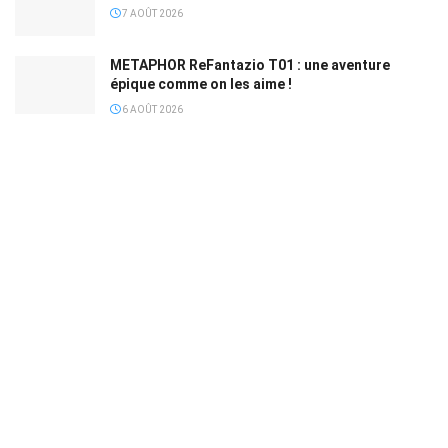
7 AOÛT 2026
METAPHOR ReFantazio T01 : une aventure
épique comme on les aime !
6 AOÛT 2026