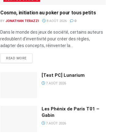
Cosmo, initiation au poker pour tous petits
BY
JONATHAN TERAZZI
8 AOÛT 2026
0
Dans le monde des jeux de société, certains auteurs
redoublent d'inventivité pour créer des règles,
adapter des concepts, réinventer la...
READ MORE
[Test PC] Lunarium
7 AOÛT 2026
Les Phénix de Paris T01 –
Gabin
7 AOÛT 2026