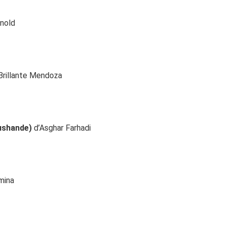
rnold
Brillante Mendoza
rushande)
d’Asghar Farhadi
mina