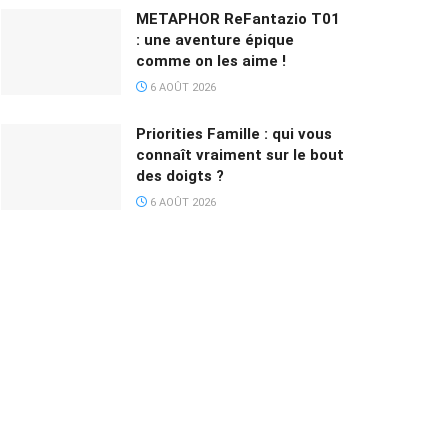
METAPHOR ReFantazio T01
: une aventure épique
comme on les aime !
6 AOÛT 2026
Priorities Famille : qui vous
connaît vraiment sur le bout
des doigts ?
6 AOÛT 2026