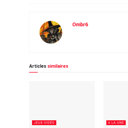
Ombr6
Articles
similaires
JEUX VIDÉO
A LA UNE