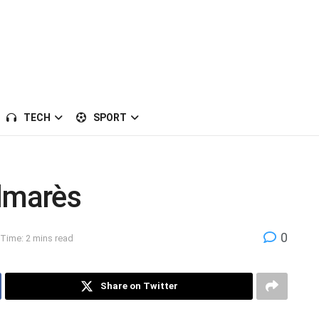
TECH
SPORT
almarès
0
Time: 2 mins read
Share on Twitter