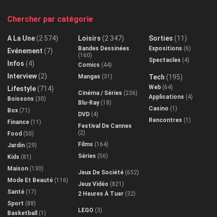
Chercher par catégorie
A La Une
(2 574)
Loisirs
(2 347)
Sorties
(11)
Bandes Dessinées
Expositions
(6)
Evénement
(7)
(160)
Spectacles
(4)
Infos
(4)
Comics
(44)
Interview
(2)
Mangas
(31)
Tech
(195)
Web
(64)
Lifestyle
(714)
Cinéma / Séries
(236)
Applications
(4)
Boissons
(30)
Blu-Ray
(18)
Casino
(1)
Box
(71)
DVD
(4)
Rencontres
(1)
Finance
(11)
Festival De Cannes
(2)
Food
(50)
Films
(164)
Jardin
(29)
Séries
(56)
Kids
(81)
Maison
(130)
Jeux De Société
(652)
Mode Et Beauté
(116)
Jeux Vidéo
(821)
Santé
(17)
2 Heures À Tuer
(32)
Sport
(88)
LEGO
(3)
Basketball
(1)