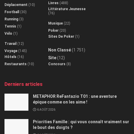
Livres
(488)
Déplacement
(10)
Littérature Jeunesse
Football
(30)
(76)
Running
(3)
Musique
(22)
Tennis
(1)
Poker
(20)
Vélo
(1)
Sites De Poker
(1)
Travail
(12)
Non Classé
(1 751)
Voyage
(145)
Hôtels
(16)
Site
(12)
Restaurants
(10)
Concours
(8)
Derniers articles
METAPHOR ReFantazio T01 : une aventure
épique comme on les aime !
6 AOÛT 2026
Priorities Famille : qui vous connaît vraiment sur
le bout des doigts ?