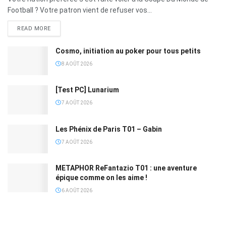
Football ? Votre patron vient de refuser vos...
READ MORE
Cosmo, initiation au poker pour tous petits
8 AOÛT 2026
[Test PC] Lunarium
7 AOÛT 2026
Les Phénix de Paris T01 – Gabin
7 AOÛT 2026
METAPHOR ReFantazio T01 : une aventure
épique comme on les aime !
6 AOÛT 2026