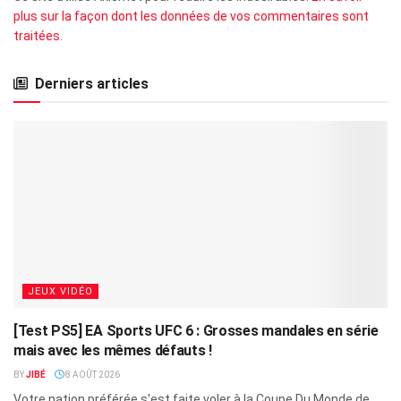
plus sur la façon dont les données de vos commentaires sont
traitées
.
Derniers articles
JEUX VIDÉO
[Test PS5] EA Sports UFC 6 : Grosses mandales en série
mais avec les mêmes défauts !
BY
JIBÉ
8 AOÛT 2026
Votre nation préférée s'est faite voler à la Coupe Du Monde de