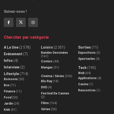
Suivez-nous !
Chercher par catégorie
A La Une
(2 578)
Loisirs
(2 351)
Sorties
(11)
Bandes Dessinées
Expositions
(6)
Evénement
(7)
(161)
Spectacles
(4)
Infos
(4)
Comics
(44)
Interview
(2)
Mangas
(31)
Tech
(195)
Web
(64)
Lifestyle
(714)
Cinéma / Séries
(236)
Applications
(4)
Boissons
(30)
Blu-Ray
(18)
Casino
(1)
Box
(71)
DVD
(4)
Rencontres
(1)
Finance
(11)
Festival De Cannes
(2)
Food
(50)
Films
(164)
Jardin
(29)
Séries
(56)
Kids
(81)