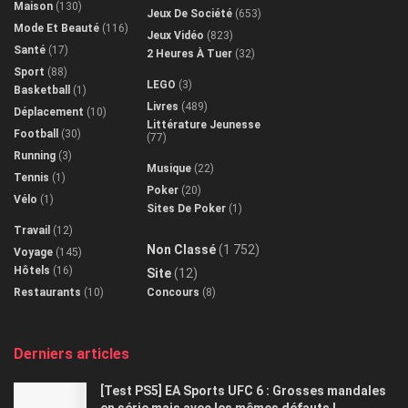
Maison
(130)
Jeux De Société
(653)
Mode Et Beauté
(116)
Jeux Vidéo
(823)
Santé
(17)
2 Heures À Tuer
(32)
Sport
(88)
LEGO
(3)
Basketball
(1)
Livres
(489)
Déplacement
(10)
Littérature Jeunesse
Football
(30)
(77)
Running
(3)
Musique
(22)
Tennis
(1)
Poker
(20)
Vélo
(1)
Sites De Poker
(1)
Travail
(12)
Non Classé
(1 752)
Voyage
(145)
Hôtels
(16)
Site
(12)
Restaurants
(10)
Concours
(8)
Derniers articles
[Test PS5] EA Sports UFC 6 : Grosses mandales
en série mais avec les mêmes défauts !