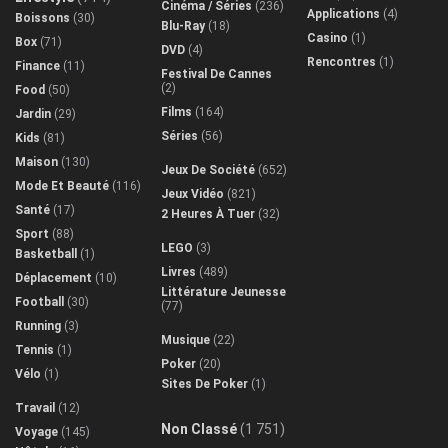
Cinéma / Séries
(236)
Applications
(4)
Boissons
(30)
Blu-Ray
(18)
Casino
(1)
Box
(71)
DVD
(4)
Rencontres
(1)
Finance
(11)
Festival De Cannes
(2)
Food
(50)
Films
(164)
Jardin
(29)
Séries
(56)
Kids
(81)
Maison
(130)
Jeux De Société
(652)
Mode Et Beauté
(116)
Jeux Vidéo
(821)
Santé
(17)
2 Heures À Tuer
(32)
Sport
(88)
LEGO
(3)
Basketball
(1)
Livres
(489)
Déplacement
(10)
Littérature Jeunesse
Football
(30)
(77)
Running
(3)
Musique
(22)
Tennis
(1)
Poker
(20)
Vélo
(1)
Sites De Poker
(1)
Travail
(12)
Non Classé
(1 751)
Voyage
(145)