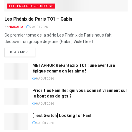
LITTÉRATURE JEUNESSE
Les Phénix de Paris T01 – Gabin
BY
FUASAITA
7 AOÛT 2026
Ce premier tome de la série Les Phénix de Paris nous fait
découvrir un groupe de jeune (Gabin, Violette et...
READ MORE
METAPHOR ReFantazio T01 : une aventure
épique comme on les aime !
6 AOÛT 2026
Priorities Famille : qui vous connaît vraiment sur
le bout des doigts ?
6 AOÛT 2026
[Test Switch] Looking for Fael
5 AOÛT 2026