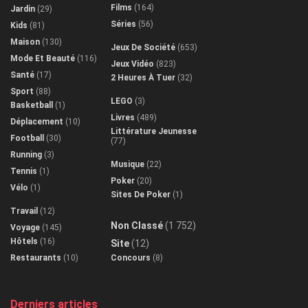
Films
(164)
Jardin
(29)
Séries
(56)
Kids
(81)
Maison
(130)
Jeux De Société
(653)
Mode Et Beauté
(116)
Jeux Vidéo
(823)
Santé
(17)
2 Heures À Tuer
(32)
Sport
(88)
LEGO
(3)
Basketball
(1)
Livres
(489)
Déplacement
(10)
Littérature Jeunesse
Football
(30)
(77)
Running
(3)
Musique
(22)
Tennis
(1)
Poker
(20)
Vélo
(1)
Sites De Poker
(1)
Travail
(12)
Non Classé
(1 752)
Voyage
(145)
Hôtels
(16)
Site
(12)
Restaurants
(10)
Concours
(8)
Derniers articles