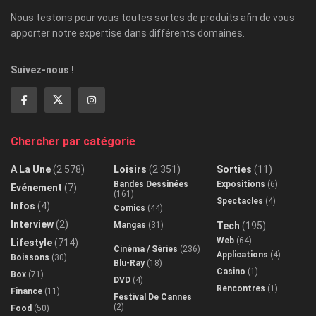
Nous testons pour vous toutes sortes de produits afin de vous
apporter notre expertise dans différents domaines.
Suivez-nous !
Chercher par catégorie
A La Une
(2 578)
Loisirs
(2 351)
Sorties
(11)
Bandes Dessinées
Expositions
(6)
Evénement
(7)
(161)
Spectacles
(4)
Infos
(4)
Comics
(44)
Interview
(2)
Mangas
(31)
Tech
(195)
Web
(64)
Lifestyle
(714)
Cinéma / Séries
(236)
Applications
(4)
Boissons
(30)
Blu-Ray
(18)
Casino
(1)
Box
(71)
DVD
(4)
Rencontres
(1)
Finance
(11)
Festival De Cannes
(2)
Food
(50)