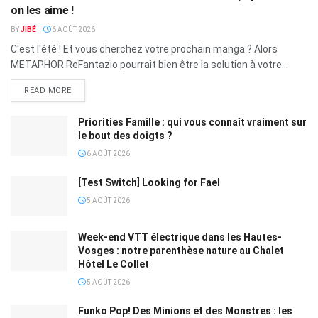
on les aime !
BY
JIBÉ
6 AOÛT 2026
C'est l'été ! Et vous cherchez votre prochain manga ? Alors
METAPHOR ReFantazio pourrait bien être la solution à votre...
READ MORE
Priorities Famille : qui vous connaît vraiment sur
le bout des doigts ?
6 AOÛT 2026
[Test Switch] Looking for Fael
5 AOÛT 2026
Week-end VTT électrique dans les Hautes-
Vosges : notre parenthèse nature au Chalet
Hôtel Le Collet
5 AOÛT 2026
Funko Pop! Des Minions et des Monstres : les