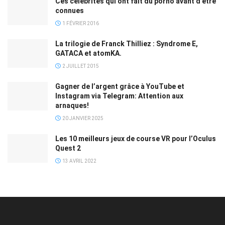
Ces célébrités qui ont fait du porno avant d’être
connues
1 FÉVRIER 2016
La trilogie de Franck Thilliez : Syndrome E,
GATACA et atomKA.
2 JUILLET 2015
Gagner de l’argent grâce à YouTube et
Instagram via Telegram: Attention aux
arnaques!
20 JANVIER 2025
Les 10 meilleurs jeux de course VR pour l’Oculus
Quest 2
13 AVRIL 2022