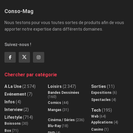
Conso-Mag
Nous testons pour vous toutes sortes de produits afin de vous
apporter notre expertise dans différents domaines.
Suivez-nous !
Chercher par catégorie
A La Une
(2 574)
Loisirs
(2 347)
Sorties
(11)
Bandes Dessinées
Expositions
(6)
Evénement
(7)
(160)
Spectacles
(4)
Infos
(4)
Comics
(44)
Interview
(2)
Mangas
(31)
Tech
(195)
Web
(64)
Lifestyle
(714)
Cinéma / Séries
(236)
Applications
(4)
Boissons
(30)
Blu-Ray
(18)
Casino
(1)
Box
(71)