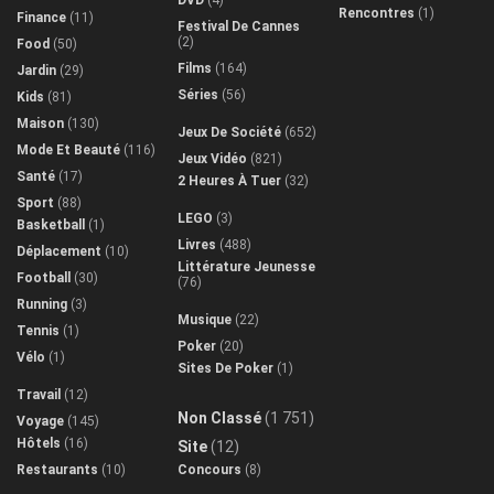
DVD
(4)
Rencontres
(1)
Finance
(11)
Festival De Cannes
(2)
Food
(50)
Films
(164)
Jardin
(29)
Séries
(56)
Kids
(81)
Maison
(130)
Jeux De Société
(652)
Mode Et Beauté
(116)
Jeux Vidéo
(821)
Santé
(17)
2 Heures À Tuer
(32)
Sport
(88)
LEGO
(3)
Basketball
(1)
Livres
(488)
Déplacement
(10)
Littérature Jeunesse
Football
(30)
(76)
Running
(3)
Musique
(22)
Tennis
(1)
Poker
(20)
Vélo
(1)
Sites De Poker
(1)
Travail
(12)
Non Classé
(1 751)
Voyage
(145)
Hôtels
(16)
Site
(12)
Restaurants
(10)
Concours
(8)