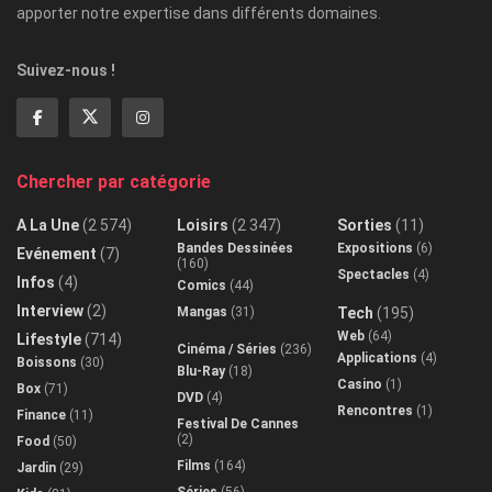
apporter notre expertise dans différents domaines.
Suivez-nous !
Chercher par catégorie
A La Une
(2 574)
Loisirs
(2 347)
Sorties
(11)
Bandes Dessinées
Expositions
(6)
Evénement
(7)
(160)
Spectacles
(4)
Infos
(4)
Comics
(44)
Interview
(2)
Mangas
(31)
Tech
(195)
Web
(64)
Lifestyle
(714)
Cinéma / Séries
(236)
Applications
(4)
Boissons
(30)
Blu-Ray
(18)
Casino
(1)
Box
(71)
DVD
(4)
Rencontres
(1)
Finance
(11)
Festival De Cannes
(2)
Food
(50)
Films
(164)
Jardin
(29)