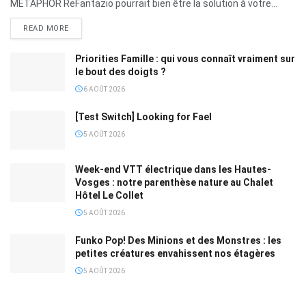
METAPHOR ReFantazio pourrait bien être la solution à votre...
READ MORE
Priorities Famille : qui vous connaît vraiment sur
le bout des doigts ?
6 AOÛT 2026
[Test Switch] Looking for Fael
5 AOÛT 2026
Week-end VTT électrique dans les Hautes-
Vosges : notre parenthèse nature au Chalet
Hôtel Le Collet
5 AOÛT 2026
Funko Pop! Des Minions et des Monstres : les
petites créatures envahissent nos étagères
5 AOÛT 2026