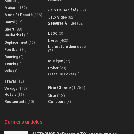
Séries
(56)
Kids
(81)
Maison
(130)
Jeux De Société
(652)
Mode Et Beauté
(116)
Jeux Vidéo
(821)
Santé
(17)
2 Heures À Tuer
(32)
Sport
(88)
LEGO
(3)
Basketball
(1)
Livres
(488)
Déplacement
(10)
Littérature Jeunesse
Football
(30)
(76)
Running
(3)
Musique
(22)
Tennis
(1)
Poker
(20)
Vélo
(1)
Sites De Poker
(1)
Travail
(12)
Non Classé
(1 751)
Voyage
(145)
Hôtels
(16)
Site
(12)
Restaurants
(10)
Concours
(8)
Derniers articles