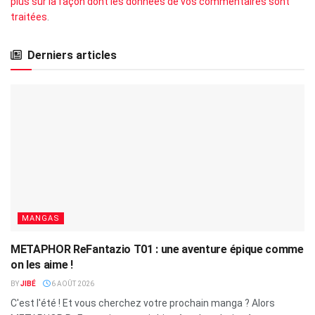
plus sur la façon dont les données de vos commentaires sont
traitées
.
Derniers articles
MANGAS
METAPHOR ReFantazio T01 : une aventure épique comme
on les aime !
BY
JIBÉ
6 AOÛT 2026
C'est l'été ! Et vous cherchez votre prochain manga ? Alors