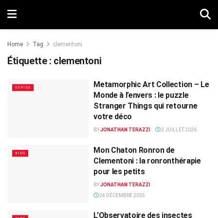
Home
Tag
clementoni
Étiquette :
clementoni
Metamorphic Art Collection – Le
SÉRIES
Monde à l’envers : le puzzle
Stranger Things qui retourne
votre déco
BY
JONATHAN TERAZZI
2 JUILLET 2026
Mon Chaton Ronron de
KIDS
Clementoni : la ronronthérapie
pour les petits
BY
JONATHAN TERAZZI
24 DÉCEMBRE 2025
L’Observatoire des insectes