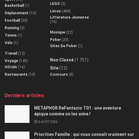
LEGO
(3)
Basketball
(1)
Livres
(488)
Déplacement
(10)
Littérature Jeunesse
Football
(30)
(76)
Running
(3)
Musique
(22)
Tennis
(1)
Poker
(20)
Vélo
(1)
Sites De Poker
(1)
Travail
(12)
Non Classé
(1 751)
Voyage
(145)
Hôtels
(16)
Site
(12)
Restaurants
(10)
Concours
(8)
Derniers articles
METAPHOR ReFantazio T01 : une aventure
épique comme on les aime !
6 AOÛT 2026
Priorities Famille : qui vous connaît vraiment sur