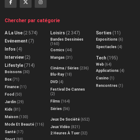
Chercher par catégorie
A La Une
(2 574)
Loisirs
(2 347)
Sorties
(11)
Bandes Dessinées
Expositions
(6)
Evénement
(7)
(160)
Spectacles
(4)
Infos
(4)
Comics
(44)
Interview
(2)
Mangas
(31)
Tech
(195)
Web
(64)
Lifestyle
(714)
Cinéma / Séries
(236)
Applications
(4)
Boissons
(30)
Blu-Ray
(18)
Casino
(1)
Box
(71)
DVD
(4)
Rencontres
(1)
Finance
(11)
Festival De Cannes
(2)
Food
(50)
Films
(164)
Jardin
(29)
Séries
(56)
Kids
(81)
Maison
(130)
Jeux De Société
(652)
Mode Et Beauté
(116)
Jeux Vidéo
(821)
Santé
(17)
2 Heures À Tuer
(32)
Sport
(88)