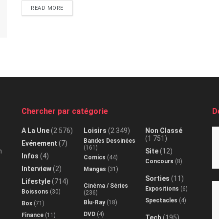
READ MORE
Chercher par catégorie
D
A La Une
(2 576)
Loisirs
(2 349)
Non Classé
(1 751)
Bandes Dessinées
Evénement
(7)
(161)
n
Site
(12)
Infos
(4)
Comics
(44)
Concours
(8)
Interview
(2)
Mangas
(31)
Sorties
(11)
Lifestyle
(714)
Cinéma / Séries
Expositions
(6)
Boissons
(30)
(236)
Spectacles
(4)
Blu-Ray
(18)
Box
(71)
DVD
(4)
Finance
(11)
Tech
(195)