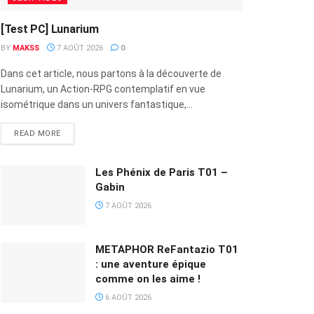
[Test PC] Lunarium
BY
MAKSS
7 AOÛT 2026
0
Dans cet article, nous partons à la découverte de
Lunarium, un Action-RPG contemplatif en vue
isométrique dans un univers fantastique,...
READ MORE
Les Phénix de Paris T01 –
Gabin
7 AOÛT 2026
METAPHOR ReFantazio T01
: une aventure épique
comme on les aime !
6 AOÛT 2026