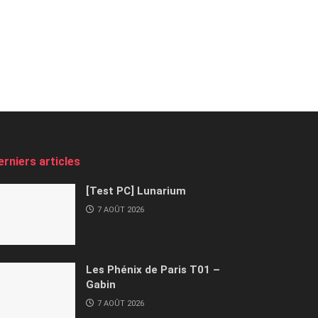
erniers articles
[Test PC] Lunarium
7 AOÛT 2026
Les Phénix de Paris T01 –
Gabin
7 AOÛT 2026