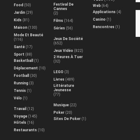
Festival De
Food
(50)
Web
(64)
Cannes
Applications
(4)
Jardin
(29)
(2)
Casino
(1)
Kids
(81)
Films
(164)
Rencontres
(1)
Maison
(130)
Séries
(56)
Mode Et Beauté
Jeux De Société
(116)
(652)
Santé
(17)
Jeux Vidéo
(822)
Sport
(88)
2 Heures À Tuer
Basketball
(1)
(32)
Déplacement
(10)
LEGO
(3)
Football
(30)
Livres
(489)
Running
(3)
Littérature
Jeunesse
Tennis
(1)
(77)
Vélo
(1)
Musique
(22)
Travail
(12)
Poker
(20)
Voyage
(145)
Sites De Poker
(1)
Hôtels
(16)
Restaurants
(10)