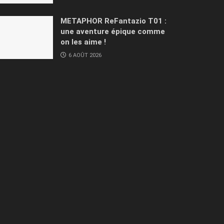
METAPHOR ReFantazio T01 :
une aventure épique comme
on les aime !
6 AOÛT 2026