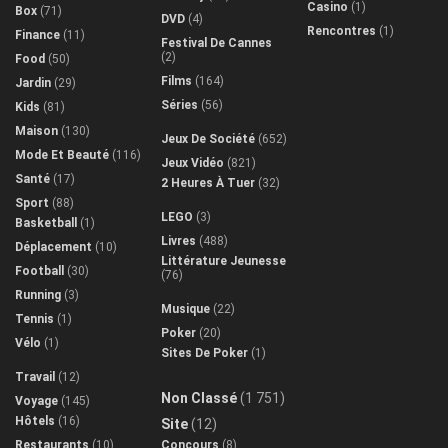
Casino
(1)
Box
(71)
DVD
(4)
Rencontres
(1)
Finance
(11)
Festival De Cannes
(2)
Food
(50)
Films
(164)
Jardin
(29)
Séries
(56)
Kids
(81)
Maison
(130)
Jeux De Société
(652)
Mode Et Beauté
(116)
Jeux Vidéo
(821)
Santé
(17)
2 Heures À Tuer
(32)
Sport
(88)
LEGO
(3)
Basketball
(1)
Livres
(488)
Déplacement
(10)
Littérature Jeunesse
Football
(30)
(76)
Running
(3)
Musique
(22)
Tennis
(1)
Poker
(20)
Vélo
(1)
Sites De Poker
(1)
Travail
(12)
Non Classé
(1 751)
Voyage
(145)
Hôtels
(16)
Site
(12)
Restaurants
(10)
Concours
(8)