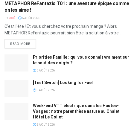
METAPHOR ReFantazio T01 : une aventure épique comme
on les aime !
BY
JIBÉ
6 AOÛT 2026
C'est l'été ! Et vous cherchez votre prochain manga ? Alors
METAPHOR ReFantazio pourrait bien être la solution à votre...
READ MORE
Priorities Famille : qui vous connaît vraiment sur
le bout des doigts ?
6 AOÛT 2026
[Test Switch] Looking for Fael
5 AOÛT 2026
Week-end VTT électrique dans les Hautes-
Vosges : notre parenthèse nature au Chalet
Hôtel Le Collet
5 AOÛT 2026