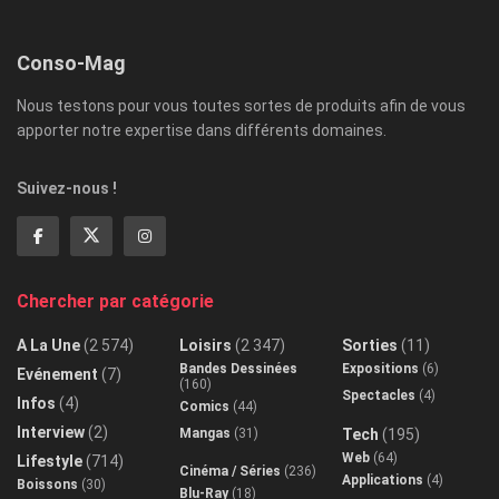
Conso-Mag
Nous testons pour vous toutes sortes de produits afin de vous
apporter notre expertise dans différents domaines.
Suivez-nous !
Chercher par catégorie
A La Une
(2 574)
Loisirs
(2 347)
Sorties
(11)
Bandes Dessinées
Expositions
(6)
Evénement
(7)
(160)
Spectacles
(4)
Infos
(4)
Comics
(44)
Interview
(2)
Mangas
(31)
Tech
(195)
Web
(64)
Lifestyle
(714)
Cinéma / Séries
(236)
Applications
(4)
Boissons
(30)
Blu-Ray
(18)