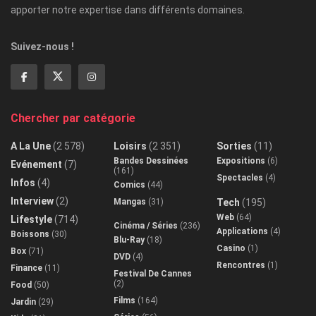
apporter notre expertise dans différents domaines.
Suivez-nous !
Chercher par catégorie
A La Une
(2 578)
Loisirs
(2 351)
Sorties
(11)
Bandes Dessinées
Expositions
(6)
Evénement
(7)
(161)
Spectacles
(4)
Infos
(4)
Comics
(44)
Interview
(2)
Mangas
(31)
Tech
(195)
Web
(64)
Lifestyle
(714)
Cinéma / Séries
(236)
Applications
(4)
Boissons
(30)
Blu-Ray
(18)
Casino
(1)
Box
(71)
DVD
(4)
Rencontres
(1)
Finance
(11)
Festival De Cannes
(2)
Food
(50)
Films
(164)
Jardin
(29)