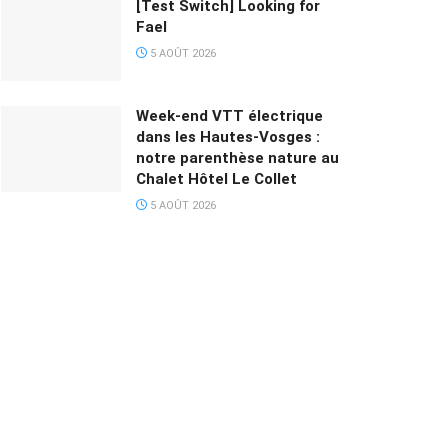
[Test Switch] Looking for
Fael
5 AOÛT 2026
Week-end VTT électrique
dans les Hautes-Vosges :
notre parenthèse nature au
Chalet Hôtel Le Collet
5 AOÛT 2026