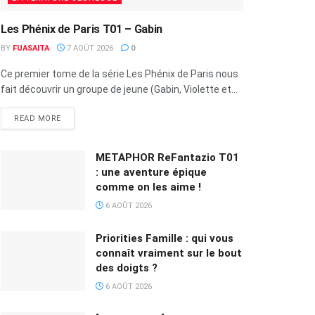
Les Phénix de Paris T01 – Gabin
BY
FUASAITA
7 AOÛT 2026
0
Ce premier tome de la série Les Phénix de Paris nous
fait découvrir un groupe de jeune (Gabin, Violette et...
READ MORE
METAPHOR ReFantazio T01
: une aventure épique
comme on les aime !
6 AOÛT 2026
Priorities Famille : qui vous
connaît vraiment sur le bout
des doigts ?
6 AOÛT 2026