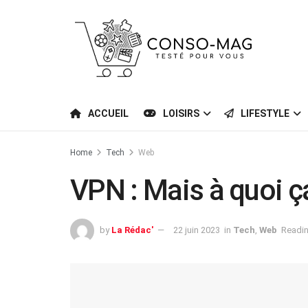
ACCUEIL
LOISIRS
LIFESTYLE
Home
Tech
Web
VPN : Mais à quoi ça
by
La Rédac'
22 juin 2023
in
Tech
,
Web
Readin