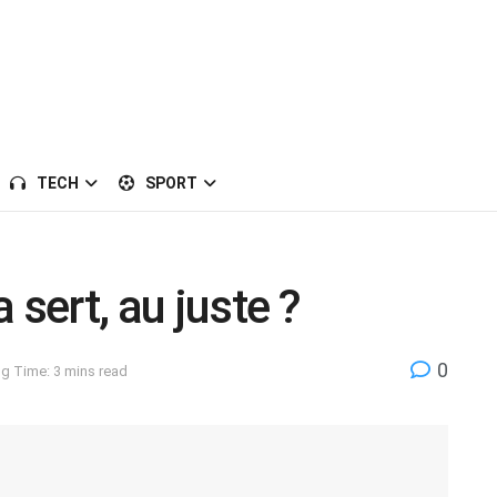
TECH
SPORT
 sert, au juste ?
0
g Time: 3 mins read