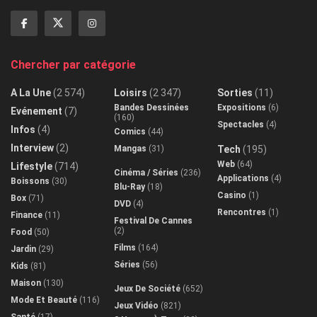
Chercher par catégorie
A La Une
(2 574)
Loisirs
(2 347)
Sorties
(11)
Bandes Dessinées
Expositions
(6)
Evénement
(7)
(160)
Spectacles
(4)
Infos
(4)
Comics
(44)
Interview
(2)
Mangas
(31)
Tech
(195)
Web
(64)
Lifestyle
(714)
Cinéma / Séries
(236)
Applications
(4)
Boissons
(30)
Blu-Ray
(18)
Casino
(1)
Box
(71)
DVD
(4)
Rencontres
(1)
Finance
(11)
Festival De Cannes
(2)
Food
(50)
Films
(164)
Jardin
(29)
Séries
(56)
Kids
(81)
Maison
(130)
Jeux De Société
(652)
Mode Et Beauté
(116)
Jeux Vidéo
(821)