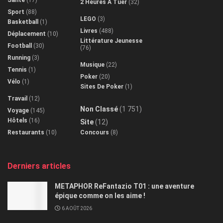
Santé
(17)
2 Heures À Tuer
(32)
Sport
(88)
LEGO
(3)
Basketball
(1)
Livres
(488)
Déplacement
(10)
Littérature Jeunesse
Football
(30)
(76)
Running
(3)
Musique
(22)
Tennis
(1)
Poker
(20)
Vélo
(1)
Sites De Poker
(1)
Travail
(12)
Non Classé
(1 751)
Voyage
(145)
Hôtels
(16)
Site
(12)
Restaurants
(10)
Concours
(8)
Derniers articles
METAPHOR ReFantazio T01 : une aventure
épique comme on les aime !
6 AOÛT 2026