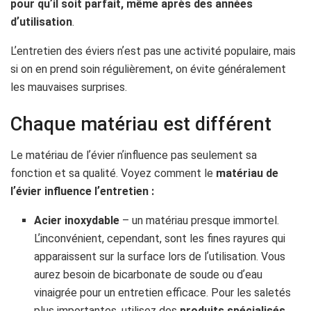
pour quʼil soit parfait, même après des années
dʼutilisation
.
Lʼentretien des éviers nʼest pas une activité populaire, mais
si on en prend soin régulièrement, on évite généralement
les mauvaises surprises.
Chaque matériau est différent
Le matériau de lʼévier nʼinfluence pas seulement sa
fonction et sa qualité. Voyez comment le
matériau de
lʼévier influence lʼentretien
:
Acier inoxydable
– un matériau presque immortel.
Lʼinconvénient, cependant, sont les fines rayures qui
apparaissent sur la surface lors de lʼutilisation. Vous
aurez besoin de bicarbonate de soude ou dʼeau
vinaigrée pour un entretien efficace. Pour les saletés
plus importantes, utilisez des
produits spécialisés