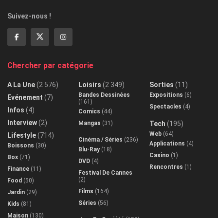
Suivez-nous !
Chercher par catégorie
A La Une
(2 576)
Loisirs
(2 349)
Sorties
(11)
Bandes Dessinées
Expositions
(6)
Evénement
(7)
(161)
Spectacles
(4)
Infos
(4)
Comics
(44)
Interview
(2)
Mangas
(31)
Tech
(195)
Web
(64)
Lifestyle
(714)
Cinéma / Séries
(236)
Applications
(4)
Boissons
(30)
Blu-Ray
(18)
Casino
(1)
Box
(71)
DVD
(4)
Rencontres
(1)
Finance
(11)
Festival De Cannes
(2)
Food
(50)
Films
(164)
Jardin
(29)
Séries
(56)
Kids
(81)
Maison
(130)