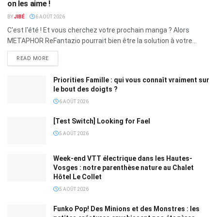
on les aime !
BY
JIBÉ
6 AOÛT 2026
C'est l'été ! Et vous cherchez votre prochain manga ? Alors
METAPHOR ReFantazio pourrait bien être la solution à votre...
READ MORE
Priorities Famille : qui vous connaît vraiment sur
le bout des doigts ?
6 AOÛT 2026
[Test Switch] Looking for Fael
5 AOÛT 2026
Week-end VTT électrique dans les Hautes-
Vosges : notre parenthèse nature au Chalet
Hôtel Le Collet
5 AOÛT 2026
Funko Pop! Des Minions et des Monstres : les