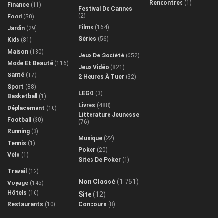
Rencontres
(1)
Finance
(11)
Festival De Cannes
(2)
Food
(50)
Films
(164)
Jardin
(29)
Séries
(56)
Kids
(81)
Maison
(130)
Jeux De Société
(652)
Mode Et Beauté
(116)
Jeux Vidéo
(821)
Santé
(17)
2 Heures À Tuer
(32)
Sport
(88)
LEGO
(3)
Basketball
(1)
Livres
(488)
Déplacement
(10)
Littérature Jeunesse
Football
(30)
(76)
Running
(3)
Musique
(22)
Tennis
(1)
Poker
(20)
Vélo
(1)
Sites De Poker
(1)
Travail
(12)
Non Classé
(1 751)
Voyage
(145)
Hôtels
(16)
Site
(12)
Restaurants
(10)
Concours
(8)