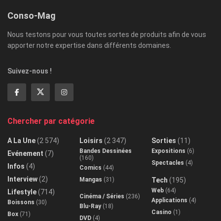
Conso-Mag
Nous testons pour vous toutes sortes de produits afin de vous
apporter notre expertise dans différents domaines.
Suivez-nous !
Chercher par catégorie
A La Une
(2 574)
Loisirs
(2 347)
Sorties
(11)
Bandes Dessinées
Expositions
(6)
Evénement
(7)
(160)
Spectacles
(4)
Infos
(4)
Comics
(44)
Interview
(2)
Mangas
(31)
Tech
(195)
Web
(64)
Lifestyle
(714)
Cinéma / Séries
(236)
Applications
(4)
Boissons
(30)
Blu-Ray
(18)
Casino
(1)
Box
(71)
DVD
(4)