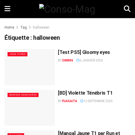
Home
Tag
halloween
Étiquette :
halloween
[Test PS5] Gloomy eyes
JEUX VIDÉO
BY
OMBR6
5 JANVIER 2026
[BD] Violette Ténébris T1
BANDES DESSINÉES
BY
FUASAITA
12 SEPTEMBRE 2025
[Manga] Jaune T1 par Run et