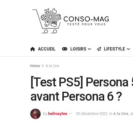
ACCUEIL
LOISIRS
LIFESTYLE
Home
A la Une
[Test PS5] Persona 5
avant Persona 6 ?
by
helloaylee
20 décembre 2022
in
A la Une
,
J