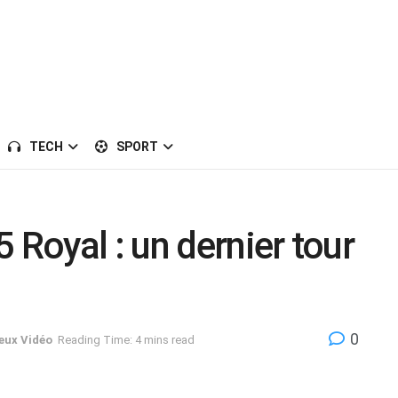
TECH
SPORT
 Royal : un dernier tour
0
eux Vidéo
Reading Time: 4 mins read