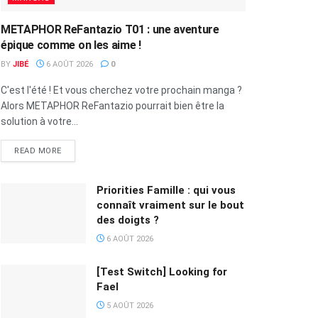
METAPHOR ReFantazio T01 : une aventure
épique comme on les aime !
BY
JIBÉ
6 AOÛT 2026
0
C'est l'été ! Et vous cherchez votre prochain manga ?
Alors METAPHOR ReFantazio pourrait bien être la
solution à votre...
READ MORE
Priorities Famille : qui vous
connaît vraiment sur le bout
des doigts ?
6 AOÛT 2026
[Test Switch] Looking for
Fael
5 AOÛT 2026