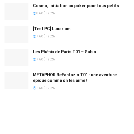
Cosmo, initiation au poker pour tous petits
8 AOÛT 2026
[Test PC] Lunarium
7 AOÛT 2026
Les Phénix de Paris T01 – Gabin
7 AOÛT 2026
METAPHOR ReFantazio T01 : une aventure
épique comme on les aime !
6 AOÛT 2026