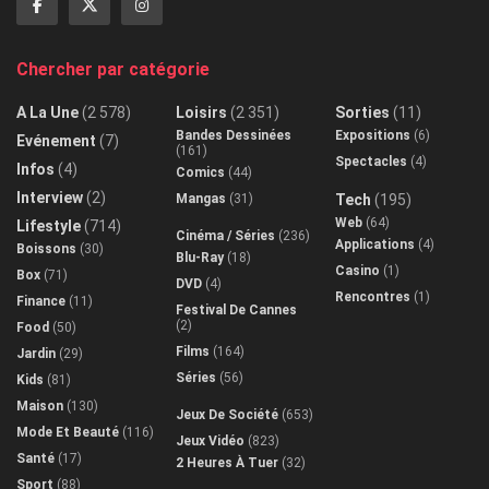
Chercher par catégorie
A La Une
(2 578)
Loisirs
(2 351)
Sorties
(11)
Bandes Dessinées
Expositions
(6)
Evénement
(7)
(161)
Spectacles
(4)
Infos
(4)
Comics
(44)
Interview
(2)
Mangas
(31)
Tech
(195)
Web
(64)
Lifestyle
(714)
Cinéma / Séries
(236)
Applications
(4)
Boissons
(30)
Blu-Ray
(18)
Casino
(1)
Box
(71)
DVD
(4)
Rencontres
(1)
Finance
(11)
Festival De Cannes
(2)
Food
(50)
Films
(164)
Jardin
(29)
Séries
(56)
Kids
(81)
Maison
(130)
Jeux De Société
(653)
Mode Et Beauté
(116)
Jeux Vidéo
(823)
Santé
(17)
2 Heures À Tuer
(32)
Sport
(88)