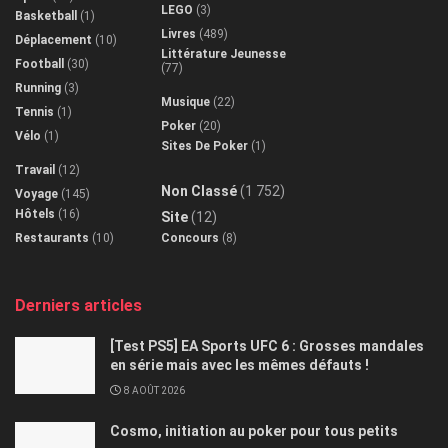
LEGO
(3)
Basketball
(1)
Livres
(489)
Déplacement
(10)
Littérature Jeunesse
Football
(30)
(77)
Running
(3)
Musique
(22)
Tennis
(1)
Poker
(20)
Vélo
(1)
Sites De Poker
(1)
Travail
(12)
Non Classé
(1 752)
Voyage
(145)
Hôtels
(16)
Site
(12)
Restaurants
(10)
Concours
(8)
Derniers articles
[Test PS5] EA Sports UFC 6 : Grosses mandales
en série mais avec les mêmes défauts !
8 AOÛT 2026
Cosmo, initiation au poker pour tous petits