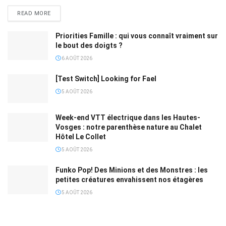
READ MORE
Priorities Famille : qui vous connaît vraiment sur
le bout des doigts ?
6 AOÛT 2026
[Test Switch] Looking for Fael
5 AOÛT 2026
Week-end VTT électrique dans les Hautes-
Vosges : notre parenthèse nature au Chalet
Hôtel Le Collet
5 AOÛT 2026
Funko Pop! Des Minions et des Monstres : les
petites créatures envahissent nos étagères
5 AOÛT 2026