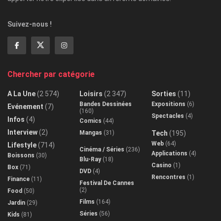
Suivez-nous !
Chercher par catégorie
A La Une
(2 574)
Loisirs
(2 347)
Sorties
(11)
Bandes Dessinées
Expositions
(6)
Evénement
(7)
(160)
Spectacles
(4)
Infos
(4)
Comics
(44)
Interview
(2)
Mangas
(31)
Tech
(195)
Web
(64)
Lifestyle
(714)
Cinéma / Séries
(236)
Applications
(4)
Boissons
(30)
Blu-Ray
(18)
Casino
(1)
Box
(71)
DVD
(4)
Rencontres
(1)
Finance
(11)
Festival De Cannes
(2)
Food
(50)
Films
(164)
Jardin
(29)
Séries
(56)
Kids
(81)